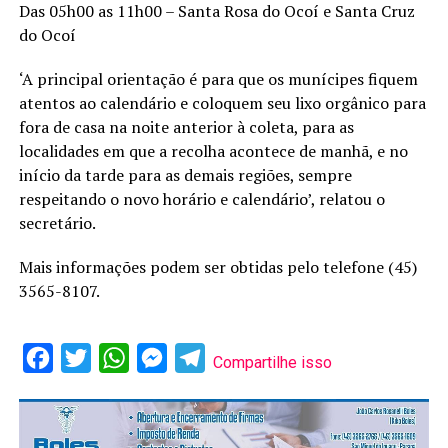
Das 05h00 as 11h00 – Santa Rosa do
Ocoí
e Santa Cruz
do
Ocoí
‘
A principal orientação é para que os munícipes fiquem
atentos ao calendário e coloquem seu
lixo orgânico
para
fora de casa
na noite
anterior à coleta,
para as
localidades em que a recolha acontece de manhã, e no
início da tarde para as demais regiões,
sempre
respeitando o novo horário
e calendário
’,
relatou o
secretário.
Mais informações
podem ser obtidas pelo telefone (45)
3565-8107.
Facebook
Twitter
WhatsApp
Messenger
Telegram
Compartilhe isso