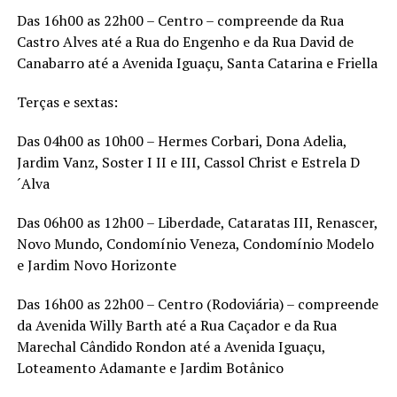
Das 16h00 as 22h00 –
Centro – compreende da Rua
Castro Alves até a Rua do Engenho
e d
a Rua David de
Canabarro até a Avenida Iguaçu
,
Santa Catarina
e
Friella
Terças e sextas:
Das 04h00 as 10h00 –
Hermes
Corbari
,
Dona
Adelia
,
Jardim
Vanz
,
Soster
I II e III
,
Cassol
Christ
e
Estrela D
´Alva
Das 06h00 as 12h00 –
Liberdade
,
Cataratas III
,
Renascer
,
Novo Mundo
, Condomínio
Veneza
, Condomínio
Modelo
e Jardim Novo Horizonte
Das 16h00 as 22h00 –
Centro (Rodoviária) – compreende
da Avenida Willy Barth até a Rua Caçador
e d
a Rua
Marechal Cândido Rondon até a Avenida Iguaçu
,
Loteamento
Adamante
e Jardim Botânico