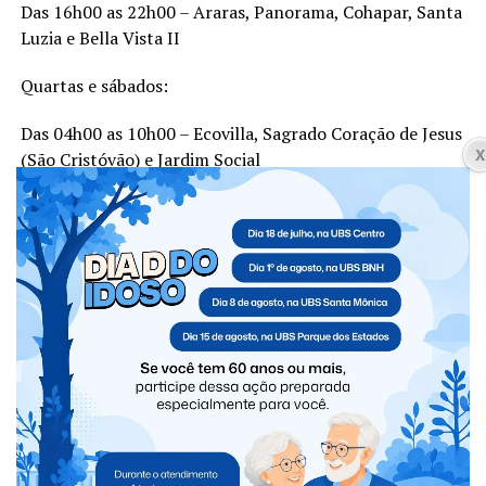
Das 16h00 as 22h00 –
Araras
,
Panorama
,
Cohapar
,
Santa
Luzia
e
Bella
Vista II
Quartas e sábados:
Das 04h00 as 10h00 –
Ecovilla
, Sagrado Coração de Jesus
(
São Cristóvão
) e
Jardim Social
Das 06h00 as 12h00 –
Cataratas I
,
Cataratas II
,
Bella
Vista I
,
Bella
Vista III
Das 16h00 as 22h00 – Jardim Mariana, Paraguaçu, São
Francisco, Santa Ana, Alto da Boa Vista, Alto da Boa
Vista II,
Área
I
ndustrial
,
Guanabara
e
São Vicente
Segundas, quartas e sextas:
Das 05h00 as 11h00 –
Centro
(
da Avenida Willy Barth
até a Rua Castro Alves
e d
a Rua Marechal Cândido
Rondon até a Avenida Iguaçu
) e
Cacic