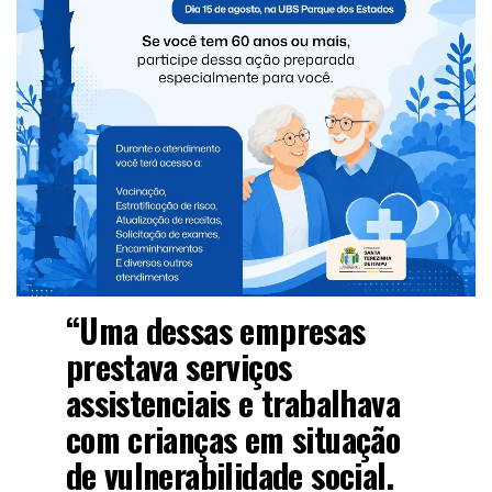
partir de fraude a licitações”.
Só em 2019, foram desviados mais de R$ 120 mil pelo
esquema criminoso, afirmou o MP.
A investigação, segundo o órgão apurou que a ex-
vereadora – que exerceu o mandato de 2017 a 2020 – e o
marido eram os donos de empresas contratadas pela
Prefeitura de São Miguel do Iguaçu e para burlar a
proibição de contratar com o poder público, utilizaram
“laranjas” para a administração dos negócios.
“Uma dessas empresas
prestava serviços
assistenciais e trabalhava
com crianças em situação
de vulnerabilidade social.