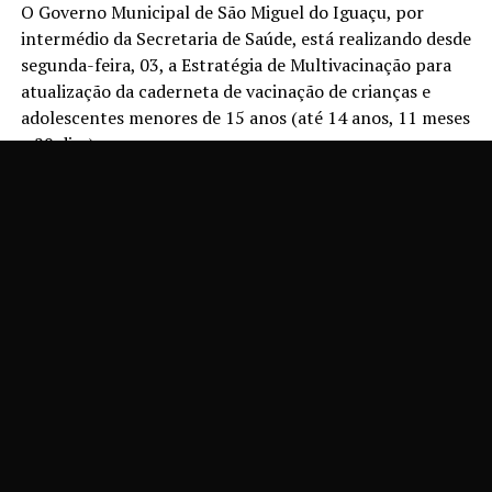
O Governo Municipal de São Miguel do Iguaçu, por
intermédio da Secretaria de Saúde, está realizando desde
segunda-feira, 03, a Estratégia de Multivacinação para
atualização da caderneta de vacinação de crianças e
adolescentes menores de 15 anos (até 14 anos, 11 meses
e 29 dias).
A iniciativa, que segue até 1º de setembro, tem como
principal finalidade ampliar as coberturas vacinais,
completar os esquemas de vacinação desse público e
fortalecer a proteção contra doenças imunopreveníveis.
Como parte da mobilização, o Dia D Nacional será