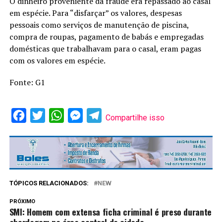
O dinheiro proveniente da fraude era repassado ao casal
em espécie. Para “disfarçar” os valores, despesas
pessoais como serviços de manutenção de piscina,
compra de roupas, pagamento de babás e empregadas
domésticas que trabalhavam para o casal, eram pagas
com os valores em espécie.
Fonte: G1
Facebook
Twitter
WhatsApp
Messenger
Telegram
Compartilhe isso
TÓPICOS RELACIONADOS:
NEW
PRÓXIMO
SMI: Homem com extensa ficha criminal é preso durante