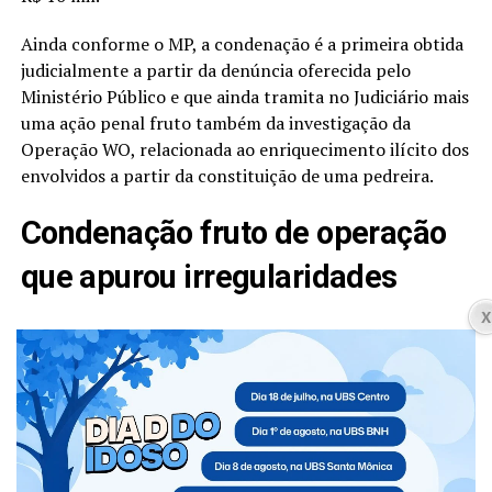
Ainda conforme o MP, a condenação é a primeira obtida
judicialmente a partir da denúncia oferecida pelo
Ministério Público e que ainda tramita no Judiciário mais
uma ação penal fruto também da investigação da
Operação WO, relacionada ao enriquecimento ilícito dos
envolvidos a partir da constituição de uma pedreira.
Condenação fruto de operação
que apurou irregularidades
De acordo com o MP, as condenações são fruto do que
apurou a Operação WO, “que comprovou o
envolvimento dos acusados na constituição e
administração de empresas de fachada com a finalidade
de se apropriarem indevidamente de recursos públicos a