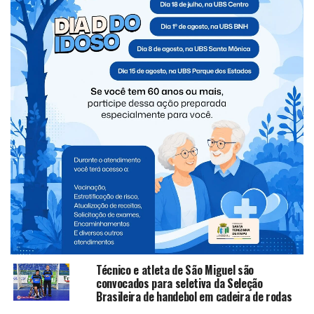
Suspeito de furto é preso após invadir loja de
perfumaria durante a madrugada em Santa Terezinha de
Itaipu
VOCÊ PODE GOSTAR
Equipe feminina de futsal de São Miguel do
Iguaçu conquista título da fase regional dos
Jogos Abertos do Paraná
Suspeito de assaltar van morre após
confronto com equipe do CHOQUE
Motorista paraguaio é preso com 3,5
toneladas de maconha que saíram de Foz
Técnico e atleta de São Miguel são
convocados para seletiva da Seleção
Brasileira de handebol em cadeira de rodas