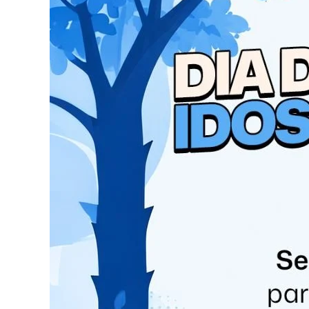
O delegado Geraldo Evangelista destacou que 36
2024, resultaram na incineração das drogas. Ele
destruição dos entorpecentes, garantindo que n