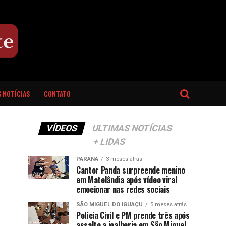
 NOTÍCIAS
CONTATO
VÍDEOS
ULTIMAS NOTÍCIAS
+ LIDAS
PARANÁ
3 meses atrás
Cantor Panda surpreende menino
em Matelândia após vídeo viral
emocionar nas redes sociais
SÃO MIGUEL DO IGUAÇU
5 meses atrás
Polícia Civil e PM prende três após
assalto a joalheria em São Miguel