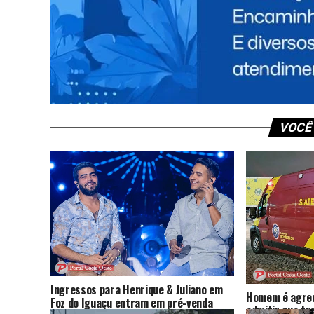
NÃO PERCA
Polícia Civil de Santa Terezinha de Itaipu
prende homem por ameaça, lesão
corporal e estupro
VOCÊ
Ingressos para Henrique & Juliano em
Homem é agred
Foz do Iguaçu entram em pré-venda
admitir que tr