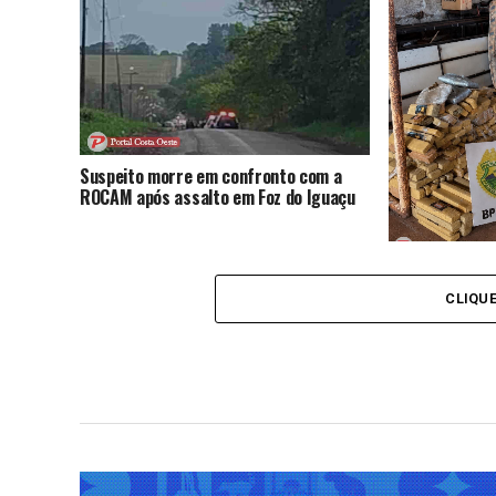
nesta sexta; show será em outubro
por drogas
Suspeito morre em confronto com a
ROCAM após assalto em Foz do Iguaçu
Operação inte
830 quilos de
CLIQU
em Medianeira