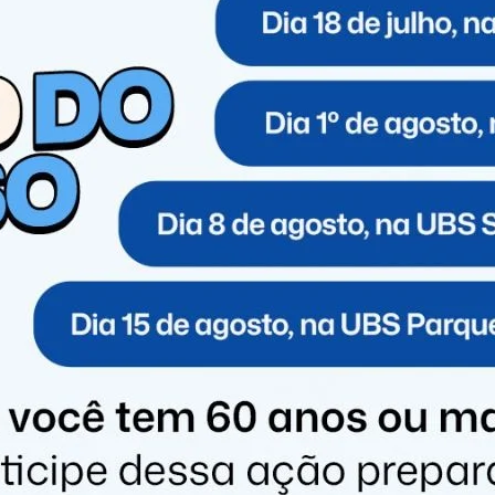
 procedimentos judiciais, todos referentes ao ano de
 ressaltou a rapidez com que a justiça autorizou a
ão haja acúmulo nas delegacias.