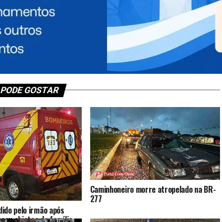
PRÓXIMO
Novidades na política de Santa Terezinha
de Itaipu
 PODE GOSTAR
Caminhoneiro morre atropelado na BR-
277
ido pelo irmão após
ocou objetos da família