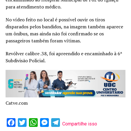
para atendimento médico.
No vídeo feito no local é possível ouvir os tiros
disparados pelos bandidos, na imagem também aparece
um ônibus, mas ainda não foi confirmado se os
passageiros também foram vítimas.
Revólver calibre .38, foi apreendido e encaminhado à 6ª
Subdivisão Policial.
Catve.com
Facebook
Twitter
WhatsApp
Messenger
Telegram
Compartilhe isso