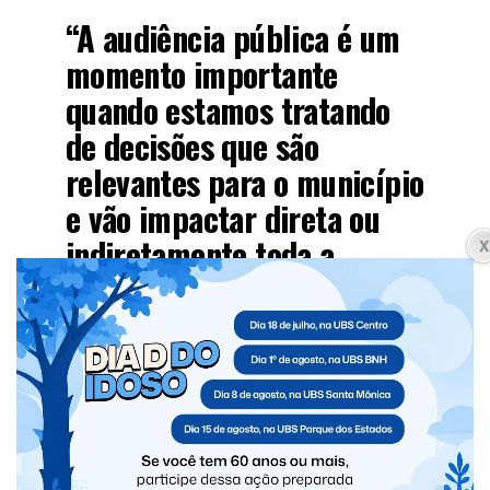
“A audiência pública é um
momento importante
quando estamos tratando
de decisões que são
relevantes para o município
e vão impactar direta ou
indiretamente toda a
sociedade. É um momento
em que a gente dá abertura
para a população conhecer
a proposta, trazer
percepções, indicações,
pontos de melhoria e