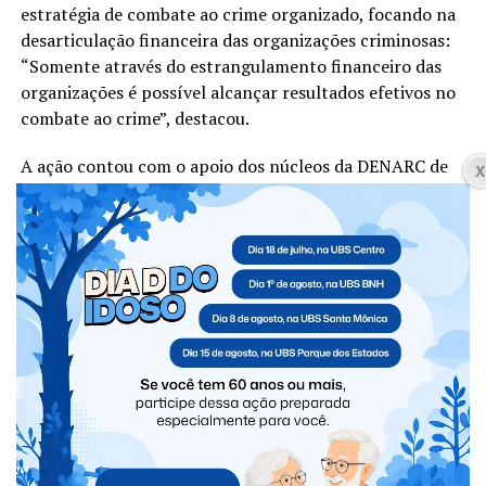
estratégia de combate ao crime organizado, focando na
desarticulação financeira das organizações criminosas:
“Somente através do estrangulamento financeiro das
organizações é possível alcançar resultados efetivos no
combate ao crime”, destacou.
A ação contou com o apoio dos núcleos da DENARC de
Foz do Iguaçu e Cascavel, além da participação de
policiais civis da Operação Protetores.
Catve.com com Oops noticia na hora
Facebook
Twitter
WhatsApp
Messenger
Telegram
Compartilhe isso