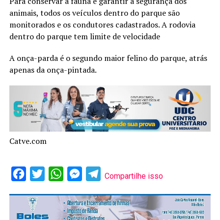
Para conservar a fauna e garantir a segurança dos
animais, todos os veículos dentro do parque são
monitorados e os condutores cadastrados. A rodovia
dentro do parque tem limite de velocidade
A onça-parda é o segundo maior felino do parque, atrás
apenas da onça-pintada.
Catve.com
Facebook
Twitter
WhatsApp
Messenger
Telegram
Compartilhe isso