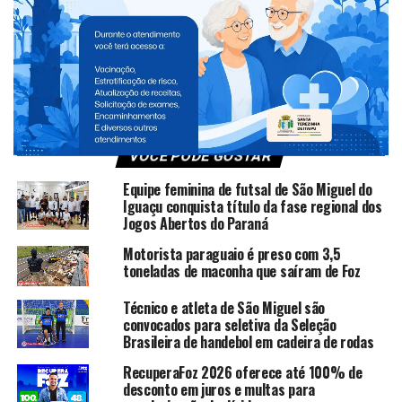
TÓPICOS RELACIONADOS:
NEW
NÃO PERCA
Motorista paraguaio é preso com 3,5 toneladas de
maconha que saíram de Foz
VOCÊ PODE GOSTAR
Equipe feminina de futsal de São Miguel do
Iguaçu conquista título da fase regional dos
Jogos Abertos do Paraná
Motorista paraguaio é preso com 3,5
toneladas de maconha que saíram de Foz
Técnico e atleta de São Miguel são
convocados para seletiva da Seleção
Brasileira de handebol em cadeira de rodas
RecuperaFoz 2026 oferece até 100% de
desconto em juros e multas para