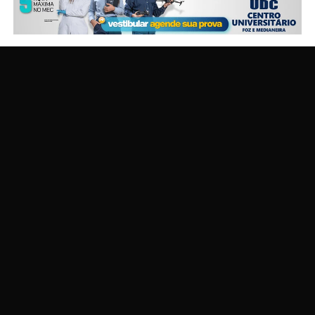
Segundo as primeiras informações, o homem teria
participado de um assalto na região da Avenida das
Cataratas e fugia do local quando encontrou uma equipe
da ROCAM.
Os suspeitos teriam efetuado disparos contra os
policiais na tentativa de escapar. Os militares revidaram
e um dos assaltantes foi baleado.
Equipes do Siate e o médico do Corpo de Bombeiros
foram acionados para prestar atendimento, mas o
homem morreu no local.
A ocorrência segue em andamento e outras informações
sobre o caso deverão ser divulgadas após a conclusão