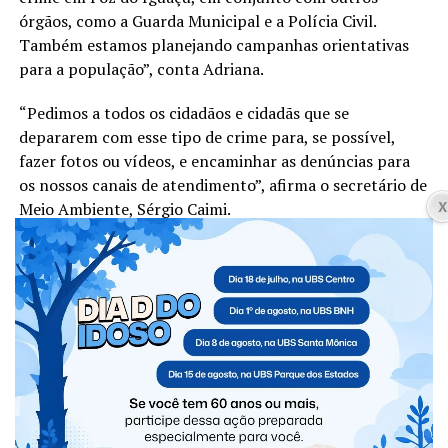
órgãos, como a Guarda Municipal e a Polícia Civil.
Também estamos planejando campanhas orientativas
para a população”, conta Adriana.
“Pedimos a todos os cidadãos e cidadãs que se
depararem com esse tipo de crime para, se possível,
fazer fotos ou vídeos, e encaminhar as denúncias para
os nossos canais de atendimento”, afirma o secretário de
Meio Ambiente, Sérgio Caimi.
As denúncias podem ser feitas pelo telefone 156, pelo
aplicativo ou site eOuve, pelo telefone 153 da Guarda
Municipal ou, ainda, pelo Whatsapp da DIBA (45) 99907-
3450 . Também podem ser encaminhadas à Polícia Civil,