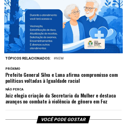
pelo número 181.
Facebook
Twitter
WhatsApp
Messenger
Telegram
Compartilhe isso
TÓPICOS RELACIONADOS:
NEW
PRÓXIMO
Prefeito General Silva e Luna afirma compromisso com
políticas voltadas à Igualdade racial
NÃO PERCA
Juiz elogia criação da Secretaria da Mulher e destaca
avanços no combate à violência de gênero em Foz
VOCÊ PODE GOSTAR