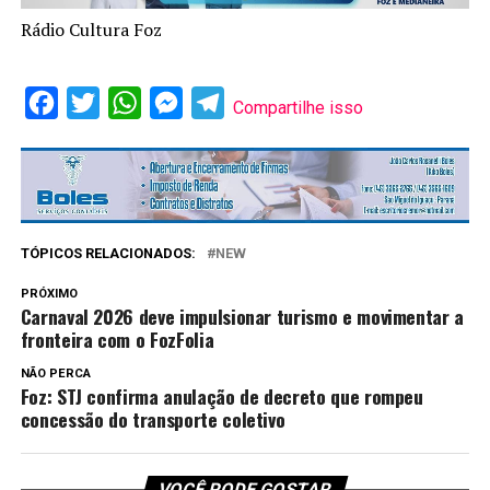
Rádio Cultura Foz
Facebook
Twitter
WhatsApp
Messenger
Telegram
Compartilhe isso
TÓPICOS RELACIONADOS:
NEW
PRÓXIMO
Carnaval 2026 deve impulsionar turismo e movimentar a
fronteira com o FozFolia
NÃO PERCA
Foz: STJ confirma anulação de decreto que rompeu
concessão do transporte coletivo
VOCÊ PODE GOSTAR