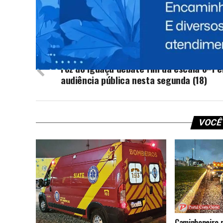
TÓPICOS RELACIONADOS:
NEW
NÃO PERCA
Foz do Iguaçu debate fim da escala 6×1 
audiência pública nesta segunda (18)
VOCÊ
Caminhoneiro 