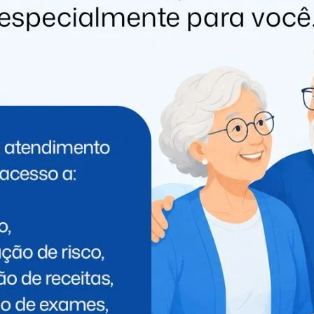
PRÓXIMO
General Silva e Luna, pré-candidato a
va
prefeito de Foz, confirma que vai para o
PL
 PODE GOSTAR