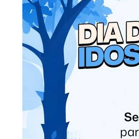
Na denúncia foram narrados vários fatos, por
setor jurídico, se aplicava em dois casos: cest
Cidade Nova e reformas em telhado na residênci
Com a votação da maioria pela não admissibilid
Fonte: Portal da Cidade Foz