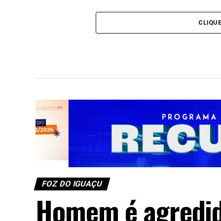
Amizade e da F
Operação integrada apreende mais de
830 quilos de maconha e arma de fogo
CLIQU
em Medianeira
FOZ DO IGUAÇU
Homem é agredid