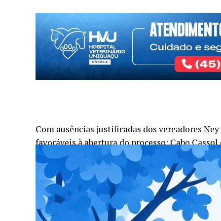
Com ausências justificadas dos vereadores Ney 
favoráveis à abertura do processo: Cabo Cassol
(União Brasil) e Marcos Carvalho (PSD).
Em virtude de ser autor da denúncia, o vereador
conforme previsto na Lei Orgânica, o suplente
posse momentos antes do início da sessão extra
abertura de investigação. Encerrada a sessão, M