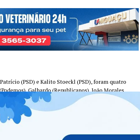
Patrício (PSD) e Kalito Stoeckl (PSD), foram quatro
 (Podemos), Galhardo (Republicanos), João Morales
 Marcio Rosa (PSD) não teve direito a voto. Nesse caso,
 do partido foi convocado. Marcos Carvalho (PSD) tomou
ordinária, com o único propósito de votar o pedido de
arcio Rosa retornou ao cargo.