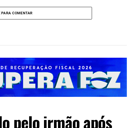
Multivacinação para crianças e
raternidade
adolescentes
E PARA COMENTAR
o pelo irmão após