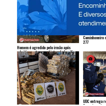
Caminhoneiro 
277
Homem é agredido pelo irmão após
admitir que trocou objetos da família
por drogas
UDC entrega r
Pesquisas das 