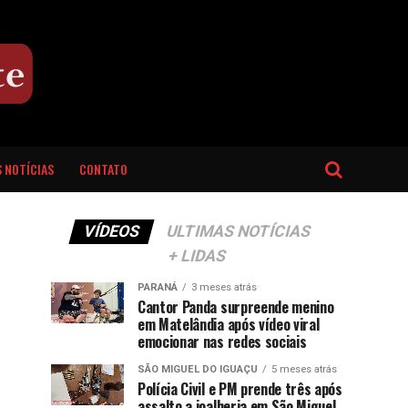
 NOTÍCIAS
CONTATO
VÍDEOS
ULTIMAS NOTÍCIAS
+ LIDAS
PARANÁ
3 meses atrás
Cantor Panda surpreende menino
em Matelândia após vídeo viral
emocionar nas redes sociais
SÃO MIGUEL DO IGUAÇU
5 meses atrás
Polícia Civil e PM prende três após
assalto a joalheria em São Miguel