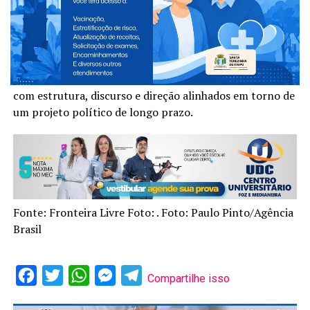
terreno para as disputas estaduais e nacionais, após um
período de afastamento de setores do Centrão e de
recomposição política no Congresso. A volta de Dirceu,
um articulador com histórico decisivo nas vitórias
petistas, sinaliza que o partido pretende entrar em 2026
com estrutura, discurso e direção alinhados em torno de
um projeto político de longo prazo.
Fonte: Fronteira Livre Foto: . Foto: Paulo Pinto/Agência
Brasil
Facebook
Twitter
WhatsApp
Messenger
Telegram
Compartilhe isso