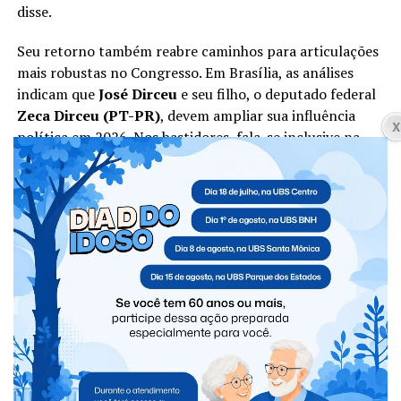
disse.
Seu retorno também reabre caminhos para articulações
mais robustas no Congresso. Em Brasília, as análises
indicam que
José Dirceu
e seu filho, o deputado federal
Zeca Dirceu (PT-PR)
, devem ampliar sua influência
política em 2026. Nos bastidores, fala-se inclusive na
possibilidade de um deles disputar uma vaga ao Senado
ou assumir posições estratégicas caso Lula vença
novamente, como ministério, liderança na Câmara ou
coordenação central do governo.
Dirceu e seu filho, o deputado Zeca Dirceu, são vistos como um
movimento estratégico nas eleições de 2026. Foto: Assessoria/Zeca
Dirceu
A recomposição da direção partidária evidencia a
tentativa do PT de fortalecer sua identidade e preparar