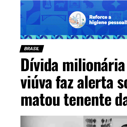
BRASIL
Dívida milionária
viúva faz alerta s
matou tenente d