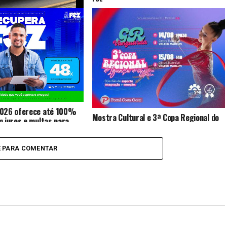
saltar van morre após
 equipe do CHOQUE
2026 oferece até 100%
Mostra Cultural e 3ª Copa Regional do
 juros e multas para
Iguaçu de Ginástica Rítmica serão
de dívidas
realizadas em São Miguel do Iguaçu
E PARA COMENTAR