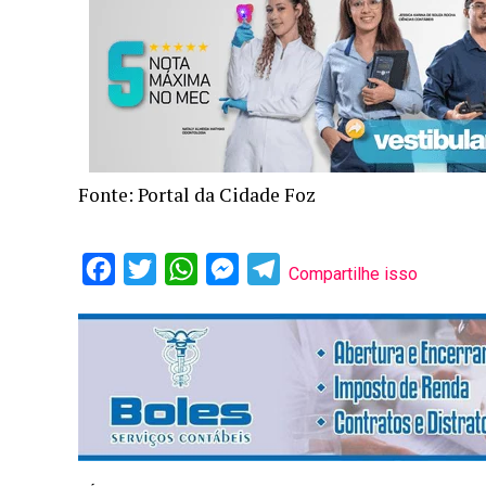
Fonte: Portal da Cidade Foz
Facebook
Twitter
WhatsApp
Messenger
Telegram
Compartilhe isso