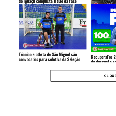
do Iguaçu conquista título da fase
regional dos Jogos Abertos do Paraná
Suspeito de as
confronto com
Técnico e atleta de São Miguel são
RecuperaFoz 
convocados para seletiva da Seleção
de desconto em
Brasileira de handebol em cadeira de
regularização 
rodas
CLIQU