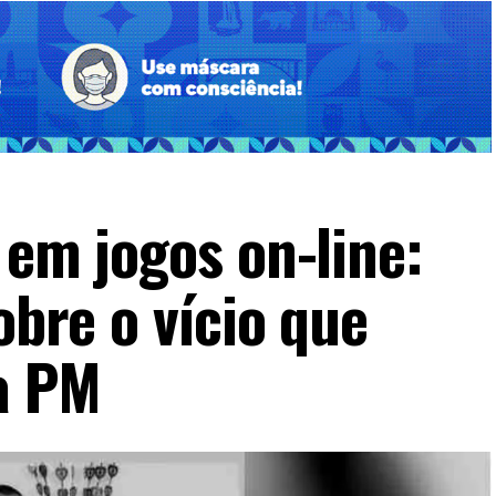
 em jogos on-line:
obre o vício que
a PM