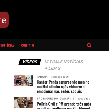
 NOTÍCIAS
CONTATO
VÍDEOS
ULTIMAS NOTÍCIAS
+ LIDAS
PARANÁ
3 meses atrás
Cantor Panda surpreende menino
em Matelândia após vídeo viral
emocionar nas redes sociais
SÃO MIGUEL DO IGUAÇU
5 meses atrás
Polícia Civil e PM prende três após
assalto a joalheria em São Miguel