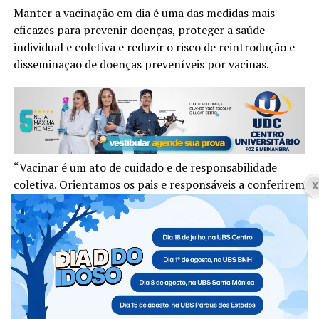
Manter a vacinação em dia é uma das medidas mais
eficazes para prevenir doenças, proteger a saúde
individual e coletiva e reduzir o risco de reintrodução e
disseminação de doenças preveníveis por vacinas.
“Vacinar é um ato de cuidado e de responsabilidade
coletiva. Orientamos os pais e responsáveis a conferirem
a caderneta de vacinação de seus filhos e procurarem a
Unidade Básica de Saúde sempre que houver alguma
dose em atraso. Manter a vacinação em dia protege não
apenas quem recebe a vacina, mas toda a comunidade”,
ressaltou a secretária de Saúde, Fernanda Moreira
Prestes.