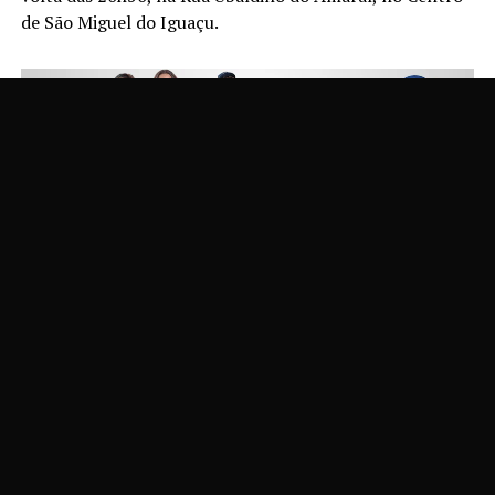
de São Miguel do Iguaçu.
De acordo com a PM, a equipe foi acionada para atender
uma denúncia de violência doméstica. No local, a mulher
relatou que o companheiro chegou à residência sob
efeito de álcool e passou a ameaçá-la utilizando um
canivete.
Ainda conforme o relato da vítima, durante a tentativa
de pedir ajuda, ela conseguiu retirar o canivete das mãos
do homem e, ao se defender, acabou ferindo o
companheiro no braço. Em seguida, ela se trancou no
banheiro da residência e acionou a Polícia Militar.