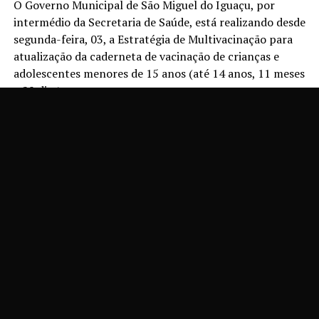
O Governo Municipal de São Miguel do Iguaçu, por
intermédio da Secretaria de Saúde, está realizando desde
segunda-feira, 03, a Estratégia de Multivacinação para
atualização da caderneta de vacinação de crianças e
adolescentes menores de 15 anos (até 14 anos, 11 meses
e 29 dias).
A iniciativa, que segue até 1º de setembro, tem como
principal finalidade ampliar as coberturas vacinais,
completar os esquemas de vacinação desse público e
fortalecer a proteção contra doenças imunopreveníveis.
Como parte da mobilização, o Dia D Nacional será