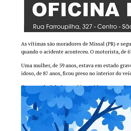
As vítimas são moradores de Missal (PR) e seg
quando o acidente aconteceu. O motorista, de 67
Uma mulher, de 59 anos, estava em estado grave
idoso, de 87 anos, ficou preso no interior do ve
Como o nível da água subiu rapidamente, os bo
estabilização do veículo. O idoso foi retirado
ângulo inclinado de 90°, usada para preservar a
Os feridos foram encaminhados ao hospital loca