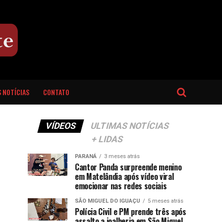
 NOTÍCIAS
CONTATO
VÍDEOS
ULTIMAS NOTÍCIAS
+ LIDAS
PARANÁ
3 meses atrás
Cantor Panda surpreende menino
em Matelândia após vídeo viral
emocionar nas redes sociais
SÃO MIGUEL DO IGUAÇU
5 meses atrás
Polícia Civil e PM prende três após
assalto a joalheria em São Miguel