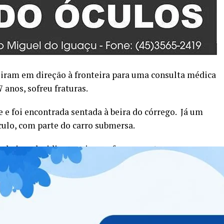
uiram em direção à fronteira para uma consulta médica
 anos, sofreu fraturas.
 e foi encontrada sentada à beira do córrego.
Já um
ículo, com parte do carro submersa.
mbeiros decidiram agir sem fazer o corte ou a
 pela porta do motorista com uma técnica de proteção em
 coluna da vítima.
l.