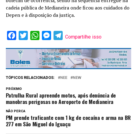
boletim de ocorrência, sendo na sequência entregue na
cadeia pública de Medianeira onde ficou aos cuidados do
Depen e à disposição da justiça.
Facebook
Twitter
WhatsApp
Messenger
Telegram
Compartilhe isso
TÓPICOS RELACIONADOS:
NEE
NEW
PRÓXIMO
Patrulha Rural apreende motos, após denúncia de
manobras perigosas no Aeroporto de Medianeira
NÃO PERCA
PM prende traficante com 1 kg de cocaína e arma na BR
277 em São Miguel do Iguaçu