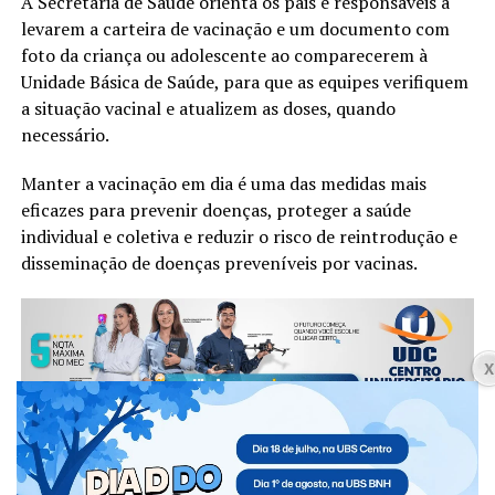
A Secretaria de Saúde orienta os pais e responsáveis a
levarem a carteira de vacinação e um documento com
foto da criança ou adolescente ao comparecerem à
Unidade Básica de Saúde, para que as equipes verifiquem
a situação vacinal e atualizem as doses, quando
necessário.
Manter a vacinação em dia é uma das medidas mais
eficazes para prevenir doenças, proteger a saúde
individual e coletiva e reduzir o risco de reintrodução e
disseminação de doenças preveníveis por vacinas.
“Vacinar é um ato de cuidado e de responsabilidade
coletiva. Orientamos os pais e responsáveis a conferirem
a caderneta de vacinação de seus filhos e procurarem a