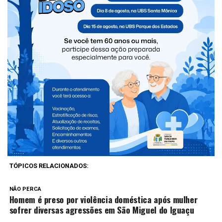
Unidade Básica de Saúde sempre que houver alguma
dose em atraso. Manter a vacinação em dia protege não
apenas quem recebe a vacina, mas toda a comunidade”,
ressaltou a secretária de Saúde, Fernanda Moreira
Prestes.
Compartilhe isso
TÓPICOS RELACIONADOS:
NÃO PERCA
Homem é preso por violência doméstica após mulher
sofrer diversas agressões em São Miguel do Iguaçu