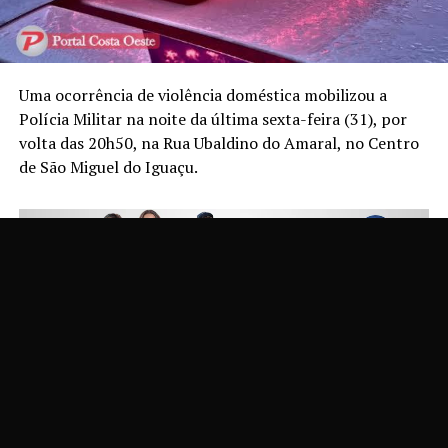
Uma ocorrência de violência doméstica mobilizou a
Polícia Militar na noite da última sexta-feira (31), por
volta das 20h50, na Rua Ubaldino do Amaral, no Centro
de São Miguel do Iguaçu.
De acordo com a PM, a equipe foi acionada para atender
uma denúncia de violência doméstica. No local, a mulher
relatou que o companheiro chegou à residência sob
efeito de álcool e passou a ameaçá-la utilizando um