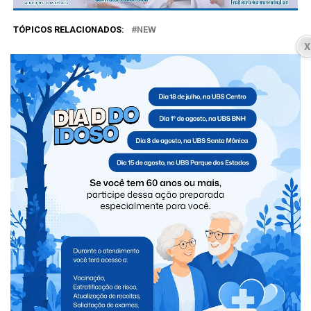
TÓPICOS RELACIONADOS:
NEW
NÃO PERCA
Técnico e atleta de São Miguel são convocados para
seletiva da Seleção Brasileira de handebol em cadeira
de rodas
VOCÊ PODE GOSTAR
Suspeito de assaltar van morre após
confronto com equipe do CHOQUE
Motorista paraguaio é preso com 3,5
toneladas de maconha que saíram de Foz
Técnico e atleta de São Miguel são
convocados para seletiva da Seleção