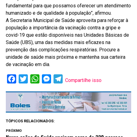
fundamental para que possamos oferecer um atendimento
humanizado e de qualidade à população”, afirmou.
A Secretaria Municipal de Saúde aproveita para reforçar à
população a importância da vacinação contra a gripe e
covid-19 que estão disponíveis nas Unidades Básicas de
Saúde (UBS), uma das medidas mais eficazes na
prevenção das complicações respiratórias. Procure a
unidade de saúde mais próxima e mantenha sua carteira
de vacinação em dia.
Facebook
Twitter
WhatsApp
Messenger
Telegram
Compartilhe isso
TÓPICOS RELACIONADOS:
PRÓXIMO
Novas ações da Saúde vacinam cerca de 320 pessoas