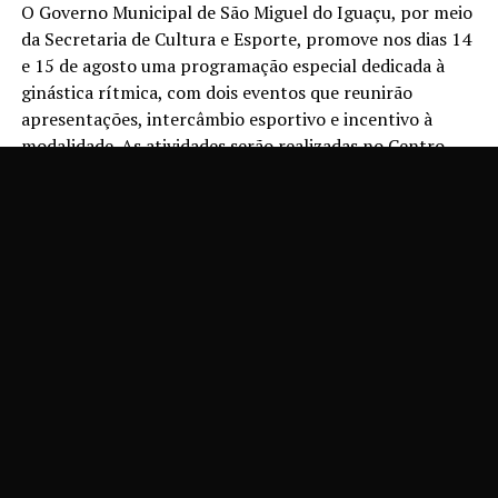
O Governo Municipal de São Miguel do Iguaçu, por meio
da Secretaria de Cultura e Esporte, promove nos dias 14
e 15 de agosto uma programação especial dedicada à
ginástica rítmica, com dois eventos que reunirão
apresentações, intercâmbio esportivo e incentivo à
modalidade. As atividades serão realizadas no Centro
Esportivo Valter Marcon, com entrada gratuita.
Na sexta-feira, 14, a partir das 19h30, será realizada a
Mostra Cultural de Ginástica Rítmica, que neste ano
traz como tema GR Vanguarda. Inspiradas nas décadas
de 1970, 1980 e 1990, as atletas apresentarão ao público
coreografias preparadas ao longo da temporada,