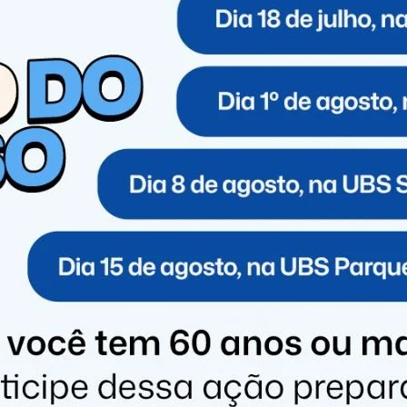
azzo) – Correnteza Cultural/Itaipu;
indo) – Correnteza Cultural/Itaipu;
VAS: