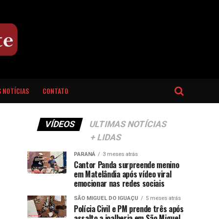
 NOTÍCIAS
CONTATO
VÍDEOS
ULTIMAS NOTÍCIAS
+ LIDAS
PARANÁ
3 meses atrás
Cantor Panda surpreende menino
em Matelândia após vídeo viral
emocionar nas redes sociais
SÃO MIGUEL DO IGUAÇU
5 meses atrás
Polícia Civil e PM prende três após
assalto a joalheria em São Miguel