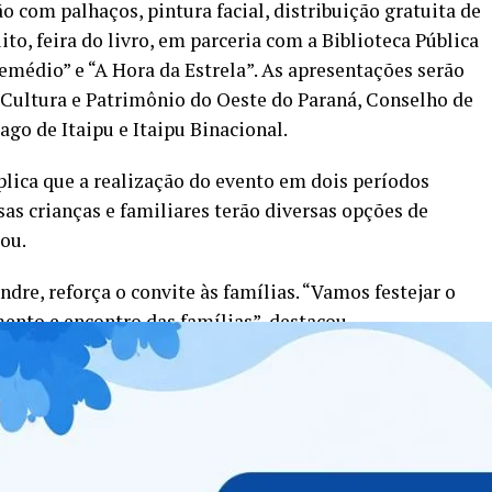
o com palhaços, pintura facial, distribuição gratuita de
to, feira do livro, em parceria com a Biblioteca Pública
remédio” e “A Hora da Estrela”. As apresentações serão
 Cultura e Patrimônio do Oeste do Paraná, Conselho de
go de Itaipu e Itaipu Binacional.
xplica que a realização do evento em dois períodos
sas crianças e familiares terão diversas opções de
tou.
dre, reforça o convite às famílias. “Vamos festejar o
ento e encontro das famílias”, destacou.