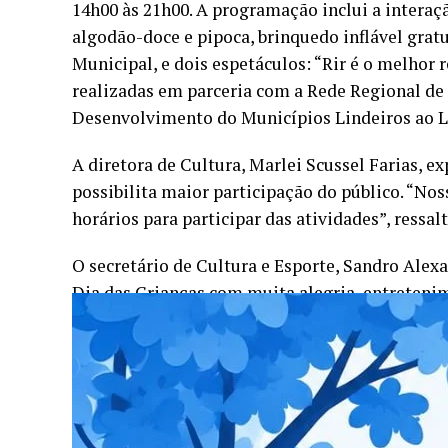
14h00 às 21h00. A programação inclui a interaçã
algodão-doce e pipoca, brinquedo inflável gratui
Municipal, e dois espetáculos: “Rir é o melhor 
realizadas em parceria com a Rede Regional de
Desenvolvimento do Municípios Lindeiros ao La
A diretora de Cultura, Marlei Scussel Farias, e
possibilita maior participação do público. “Nos
horários para participar das atividades”, ressal
O secretário de Cultura e Esporte, Sandro Alexan
Dia das Crianças com muita alegria, entretenim
Programação:
08h00 às 11h00 – ATIVIDADES RECREATIVAS:
– Atividades recreativas (Esporte e Lazer);
– Interação com Palhaços;