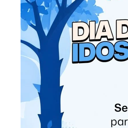
– Pintura facial;
– Algodão doce e pipoca (gratuito);
– Brinquedo inflável (gratuito);
– Feira do Livro
09h30 – APRESENTAÇÕES DOS ESPETÁCULOS:
– “A hora da estrela” (Tayssa Camila Mazetto M
– “Rir é o melhor remédio” (Zé Alves e Prof. Luc
14h00 às 21h00 horas – ATIVIDADES RECREATI
– Atividades recreativas (Esporte e Lazer);
– Interação com palhaços;
– Pintura facial;
– Algodão doce e pipoca (gratuito);
– Brinquedo inflável (gratuito);
– Feira do Livro