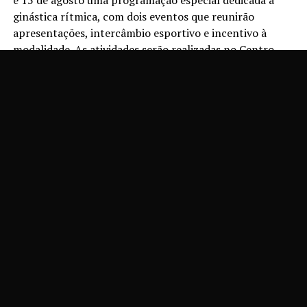
e 15 de agosto uma programação especial dedicada à
ginástica rítmica, com dois eventos que reunirão
apresentações, intercâmbio esportivo e incentivo à
modalidade. As atividades serão realizadas no Centro
Esportivo Valter Marcon, com entrada gratuita.
Na sexta-feira, 14, a partir das 19h30, será realizada a
Mostra Cultural de Ginástica Rítmica, que neste ano
traz como tema GR Vanguarda. Inspiradas nas décadas
de 1970, 1980 e 1990, as atletas apresentarão ao público
coreografias preparadas ao longo da temporada,
demonstrando o trabalho desenvolvido nas aulas de
ginástica rítmica do município.