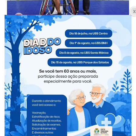
O técnico Roberto Sparenberg e o atleta Osmar Lopez
Ferreira, da equipe de handebol em cadeira de rodas de
São Miguel do Iguaçu, foram convocados para participar
da seletiva da Seleção Brasileira da modalidade. A etapa
de treinamentos será realizada entre os dias 9 e 14 de
agosto, em Cascavel-PR, reunindo atletas e profissionais
de diferentes regiões do país na preparação para o
Campeonato Mundial IHF de Handebol em Cadeira de
Rodas 2026, em Granollers, na Espanha.