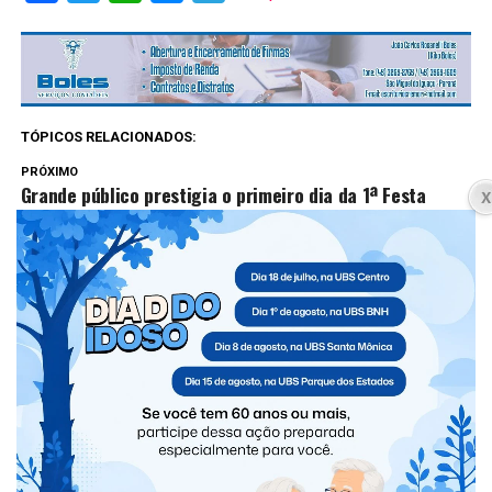
TÓPICOS RELACIONADOS:
PRÓXIMO
Grande público prestigia o primeiro dia da 1ª Festa
Nacional do Músico em São Miguel do Iguaçu
NÃO PERCA
Juíza de São Miguel do Iguaçu alerta sobre falso
contato via WhatsApp
VOCÊ PODE GOSTAR
CLIQUE PARA COMENTAR