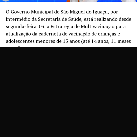
O Governo Municipal de São Miguel do Iguaçu, por
intermédio da Secretaria de Saúde, está realizando desde
segunda-feira, 03, a Estratégia de Multivacinação para
atualização da caderneta de vacinação de crianças e
adolescentes menores de 15 anos (até 14 anos, 11 meses
e 29 dias).
A iniciativa, que segue até 1º de setembro, tem como
principal finalidade ampliar as coberturas vacinais,
completar os esquemas de vacinação desse público e
fortalecer a proteção contra doenças imunopreveníveis.