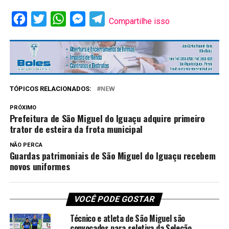
Facebook
Twitter
WhatsApp
Messenger
Telegram
Compartilhe isso
TÓPICOS RELACIONADOS:
NEW
PRÓXIMO
Prefeitura de São Miguel do Iguaçu adquire primeiro
trator de esteira da frota municipal
NÃO PERCA
Guardas patrimoniais de São Miguel do Iguaçu recebem
novos uniformes
VOCÊ PODE GOSTAR
Técnico e atleta de São Miguel são
convocados para seletiva da Seleção