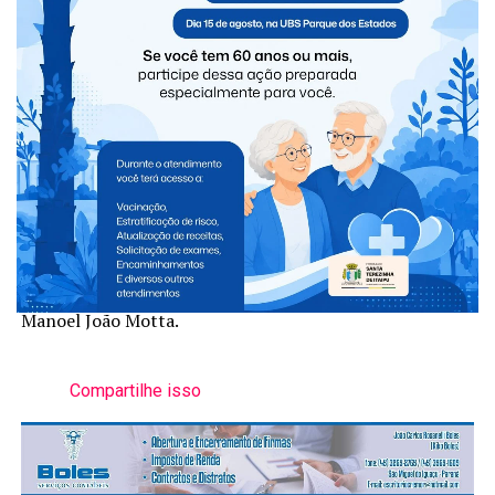
“Essa convocação é motivo de muito orgulho para São
Miguel do Iguaçu. Ver um atleta do município na
seletiva da Seleção Brasileira e um técnico integrando os
trabalhos da comissão técnica nacional confirma que o
trabalho desenvolvido pela Secretaria de Cultura e
Esporte vem abrindo oportunidades e levando o nome
do nosso município cada vez mais longe. Parabenizamos
o Roberto e o Osmar e desejamos muito sucesso nesta
importante etapa”, afirmou o prefeito Boaventura
Manoel João Motta.
Compartilhe isso