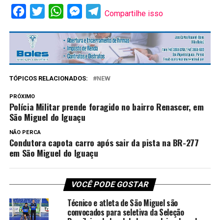
Facebook
Twitter
WhatsApp
Messenger
Telegram
Compartilhe isso
TÓPICOS RELACIONADOS:
NEW
PRÓXIMO
Polícia Militar prende foragido no bairro Renascer, em
São Miguel do Iguaçu
NÃO PERCA
Condutora capota carro após sair da pista na BR-277
em São Miguel do Iguaçu
VOCÊ PODE GOSTAR
Técnico e atleta de São Miguel são
convocados para seletiva da Seleção