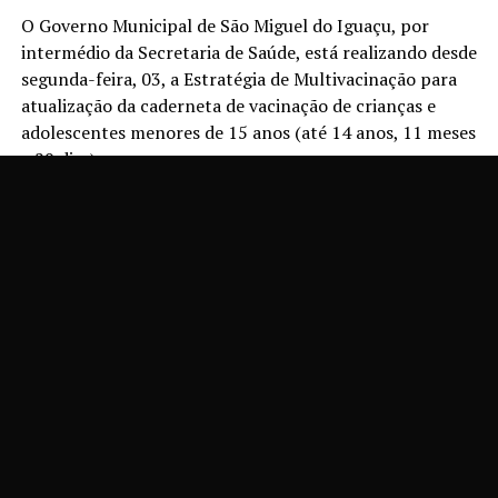
O Governo Municipal de São Miguel do Iguaçu, por
intermédio da Secretaria de Saúde, está realizando desde
segunda-feira, 03, a Estratégia de Multivacinação para
atualização da caderneta de vacinação de crianças e
adolescentes menores de 15 anos (até 14 anos, 11 meses
e 29 dias).
A iniciativa, que segue até 1º de setembro, tem como
principal finalidade ampliar as coberturas vacinais,
completar os esquemas de vacinação desse público e
fortalecer a proteção contra doenças imunopreveníveis.
Como parte da mobilização, o Dia D Nacional será