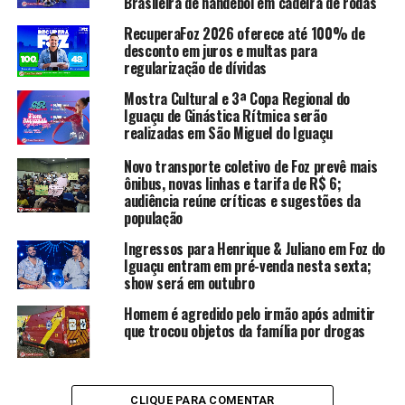
Brasileira de handebol em cadeira de rodas
RecuperaFoz 2026 oferece até 100% de
desconto em juros e multas para
regularização de dívidas
Mostra Cultural e 3ª Copa Regional do
Iguaçu de Ginástica Rítmica serão
realizadas em São Miguel do Iguaçu
Novo transporte coletivo de Foz prevê mais
ônibus, novas linhas e tarifa de R$ 6;
audiência reúne críticas e sugestões da
população
Ingressos para Henrique & Juliano em Foz do
Iguaçu entram em pré-venda nesta sexta;
show será em outubro
Homem é agredido pelo irmão após admitir
que trocou objetos da família por drogas
CLIQUE PARA COMENTAR