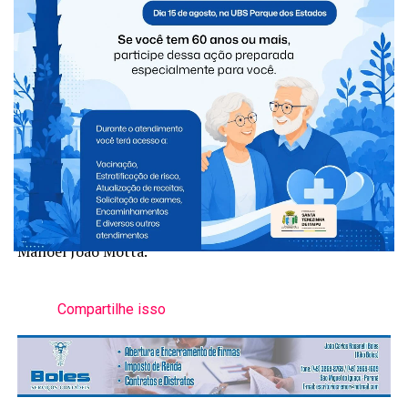
“Essa convocação é motivo de muito orgulho para São
Miguel do Iguaçu. Ver um atleta do município na
seletiva da Seleção Brasileira e um técnico integrando os
trabalhos da comissão técnica nacional confirma que o
trabalho desenvolvido pela Secretaria de Cultura e
Esporte vem abrindo oportunidades e levando o nome
do nosso município cada vez mais longe. Parabenizamos
o Roberto e o Osmar e desejamos muito sucesso nesta
importante etapa”, afirmou o prefeito Boaventura
Manoel João Motta.
Compartilhe isso