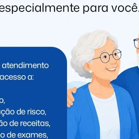
50 – 70
R$
–
R$
–
70 – 100
R$
–
R$
–
100 – 120
R$
13,59
R$
6,80
120 – 200
R$
21,90
R$
10,57
200 – 350
R$
30,21
R$
15,10
350 – 600
R$
32,47
R$
15,85