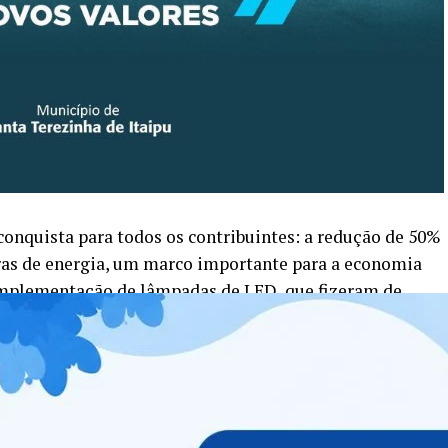
onquista para todos os contribuintes: a redução de 50%
uras de energia, um marco importante para a economia
a implementação de lâmpadas de LED, que fizeram de
 a ter 100% de sua iluminação pública com tecnologia