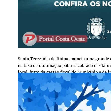
Santa Terezinha de Itaipu anuncia uma grande c
na taxa de iluminação pública cobrada nas fat
local, fruto da gestão fiscal do Município e d
Santa Terezinha de Itaipu a primeirado Paraná
LED.