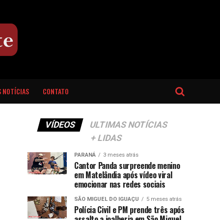
 NOTÍCIAS
CONTATO
VÍDEOS
ULTIMAS NOTÍCIAS
+ LIDAS
PARANÁ
3 meses atrás
Cantor Panda surpreende menino
em Matelândia após vídeo viral
emocionar nas redes sociais
SÃO MIGUEL DO IGUAÇU
5 meses atrás
Polícia Civil e PM prende três após
assalto a joalheria em São Miguel