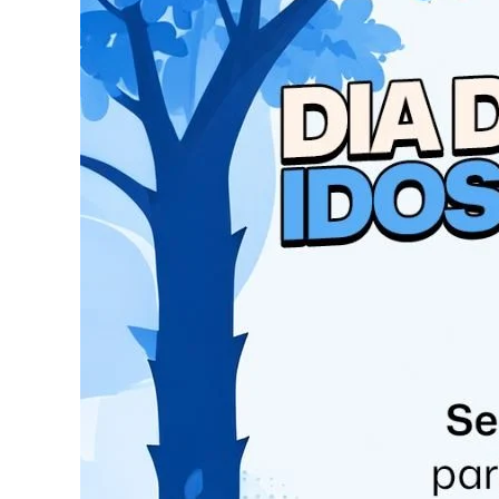
Segundo a Copel, a implantação do desconto nas
Com a redução, os consumidores sentirão o des
Aplicação da Tabela
Todas as classes
Todas as classes