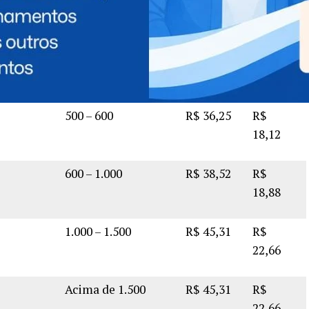
Wh
600 – 1.000
R$
35,49
R$
17,37
h e
Acima de 1.000
R$
38,52
R$
18,88
500 – 600
R$
36,25
R$
18,12
600 – 1.000
R$
38,52
R$
18,88
1.000 – 1.500
R$
45,31
R$
22,66
Acima de 1.500
R$
45,31
R$
22,66