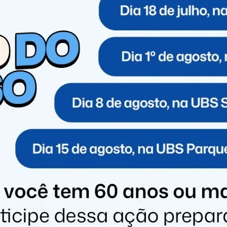
 faturas de energia ocorrerá em janeiro/2025.
conto conforme tabela abaixo:
Faixas de
Valor
NOVO
Consumo (Kw/h)
ATUAL
Valor
00 – 30
R$
–
R$
–
30 – 50
R$
–
R$
–