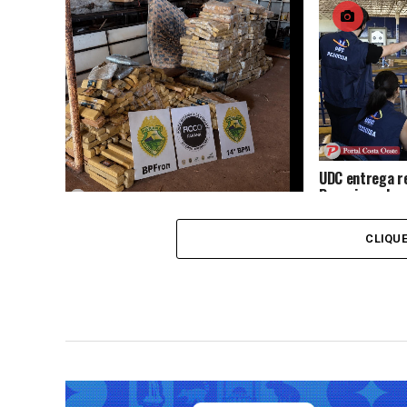
por drogas
UDC entrega r
Pesquisas das 
Amizade e da F
Operação integrada apreende mais de
830 quilos de maconha e arma de fogo
CLIQU
em Medianeira