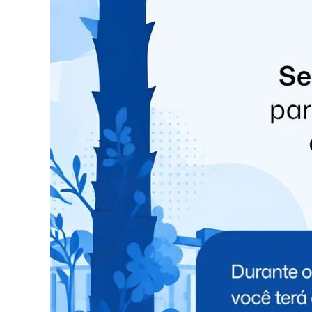
e uma van para transporte de pacientes.
O deputado estadual Evandro Araújo garantiu doi
Dilceu Sperafico assegurou um caminhão para c
Wandscheer destinou uma van para transporte d
Além dessas conquistas, o município já havia r
deputado estadual Hussein Bakri, que está em 
A nova frota vai reforçar serviços essenciais c
vão ampliar a capacidade de transporte de paci
a coleta de resíduos orgânicos e os veículos me