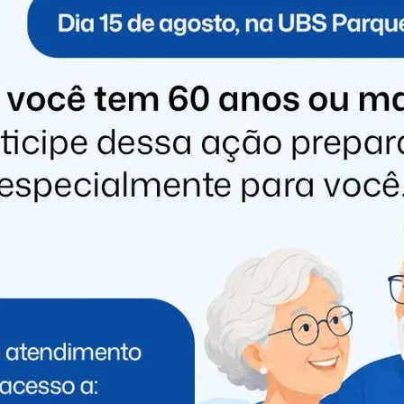
s veículos básicos. Já na esfera federal, o deputado
oleta de resíduos orgânicos, e o deputado Toninho
e pacientes.
ecebido no início do ano uma ambulância destinada pelo
pleno uso para reforçar o atendimento em saúde.
omo saúde, assistência social e gestão ambiental. As vans
entes para consultas e exames, o caminhão vai melhorar
nores vão auxiliar nas atividades operacionais diárias.