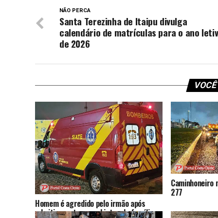
NÃO PERCA
Santa Terezinha de Itaipu divulga
calendário de matrículas para o ano leti
de 2026
VOCÊ
Caminhoneiro 
277
Homem é agredido pelo irmão após
admitir que trocou objetos da família