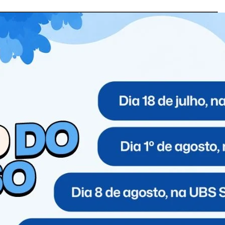
ípio, aguardam apenas os trâmites burocráticos para
as ao trabalho de articulação dos vereadores Fernando
lessi, Claudete Brambati e Jacaré, que atuaram
município aos gabinetes dos parlamentares, garantindo
rentes finalidades públicas. Pelo deputado estadual
 sedan, uma picape cabine dupla, dois veículos básicos