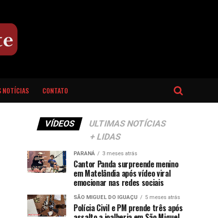
 NOTÍCIAS
CONTATO
VÍDEOS
ULTIMAS NOTÍCIAS
+ LIDAS
PARANÁ
3 meses atrás
Cantor Panda surpreende menino
em Matelândia após vídeo viral
emocionar nas redes sociais
SÃO MIGUEL DO IGUAÇU
5 meses atrás
Polícia Civil e PM prende três após
assalto a joalheria em São Miguel