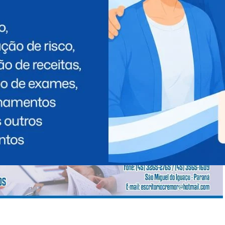
 dos vereadores nessa conquista: “Quero reconhecer
 Foi graças à dedicação deles, levando as demandas da
mos esses veículos. É assim que se constrói uma gestão
 população.”