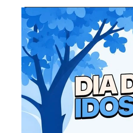
Os veículos, que já têm destino certo ao munic
serem entregues. A aquisição foi possível graç
Dal Pont Junior, Marcelo Campos, Fernando Car
diretamente na apresentação das demandas do 
os investimentos.
O conjunto de veículos inclui modelos para dife
Matheus Vermelho, foram destinados um veículo