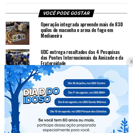
VOCÊ PODE GOSTAR
Operação integrada apreende mais de 830
quilos de maconha e arma de fogo em
Medianeira
UDC entrega resultados das 4 Pesquisas
das Pontes Internacionais da Amizade e da
Fraternidade
Governo Municipal realiza Estratégia de
Multivacinação para crianças e
adolescentes
Operação Lastro Oculto 2: Polícia Federal
encontra passagem subterrânea
clandestina durante ação em Foz do Iguaçu
Vereadoras são flagradas com
medicamentos emagrecedores em carro
oficial da Câmara