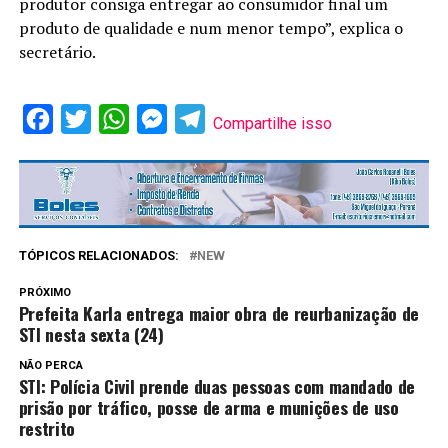
produtor consiga entregar ao consumidor final um
produto de qualidade e num menor tempo”, explica o
secretário.
Facebook
Twitter
WhatsApp
Messenger
Telegram
Compartilhe isso
TÓPICOS RELACIONADOS:
NEW
PRÓXIMO
Prefeita Karla entrega maior obra de reurbanização de
STI nesta sexta (24)
NÃO PERCA
STI: Polícia Civil prende duas pessoas com mandado de
prisão por tráfico, posse de arma e munições de uso
restrito