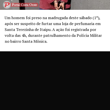
Um homem foi preso na madrugada deste sábado (1º),
após ser suspeito de furtar uma loja de perfumaria em
Santa Terezinha de Itaipu. A ação foi registrada por
volta das 4h, durante patrulhamento da Polícia Militar
no bairro Santa Mônica.
Segundo a PM, a equipe avistou um indivíduo já
conhecido no meio policial por envolvimento em furtos
praticados, principalmente, durante a madrugada. Ao
perceber a aproximação da viatura, o suspeito