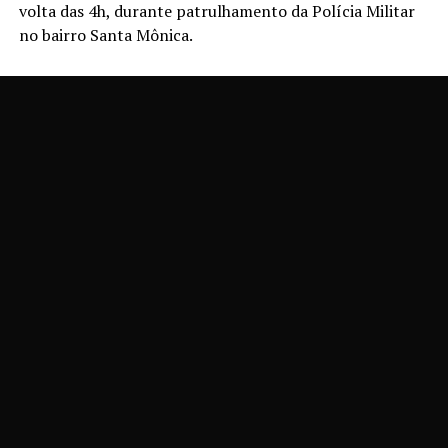
volta das 4h, durante patrulhamento da Polícia Militar
no bairro Santa Mônica.
Segundo a PM, a equipe avistou um indivíduo já
conhecido no meio policial por envolvimento em furtos
praticados, principalmente, durante a madrugada. Ao
perceber a aproximação da viatura, o suspeito
arremessou uma bolsa e fugiu em direção a uma área de
mata que dá acesso ao Parque Domingo Zanetti,
conseguindo escapar naquele momento.
Ao verificar a bolsa abandonada, os policiais
encontraram diversos produtos de perfumaria e um