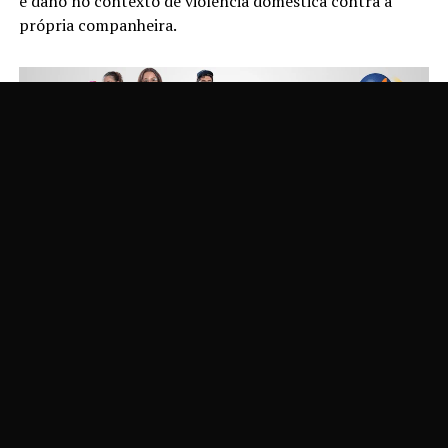
e dano no contexto de violência doméstica contra a
própria companheira.
De acordo com a corporação, a vítima procurou a
Delegacia de Polícia em visível estado de abalo
emocional, acompanhada de uma amiga que a auxiliou
na comunicação, já que ela depende do uso de um
aparelho auditivo, que teria sido danificado durante a
discussão.
Em depoimento, a mulher relatou que foi agredida com
um tapa, ameaçada e ofendida pelo companheiro. Ela
também informou que o aparelho auditivo foi quebrado