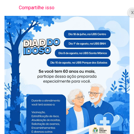
Compartilhe isso
TÓPICOS RELACIONADOS:
NEW
NÃO PERCA
Suspeito de furto é preso após invadir loja de
perfumaria durante a madrugada em Santa Terezinha de
Itaipu
VOCÊ PODE GOSTAR
Novo transporte coletivo de Foz prevê mais
ônibus, novas linhas e tarifa de R$ 6;
audiência reúne críticas e sugestões da
população