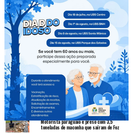
TÓPICOS RELACIONADOS:
NEW
NÃO PERCA
Suspeito de furto é preso após invadir loja de
perfumaria durante a madrugada em Santa Terezinha de
Itaipu
VOCÊ PODE GOSTAR
Equipe feminina de futsal de São Miguel do
Iguaçu conquista título da fase regional dos
Jogos Abertos do Paraná
Suspeito de assaltar van morre após
confronto com equipe do CHOQUE
Motorista paraguaio é preso com 3,5
toneladas de maconha que saíram de Foz