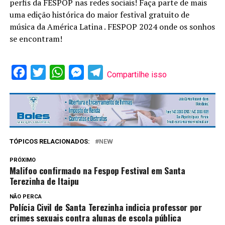
perfis da FESPOP nas redes sociais! Faça parte de mais
uma edição histórica do maior festival gratuito de
música da América Latina . FESPOP 2024 onde os sonhos
se encontram!
Facebook
Twitter
WhatsApp
Messenger
Telegram
Compartilhe isso
TÓPICOS RELACIONADOS:
NEW
PRÓXIMO
Malifoo confirmado na Fespop Festival em Santa
Terezinha de Itaipu
NÃO PERCA
Polícia Civil de Santa Terezinha indicia professor por
crimes sexuais contra alunas de escola pública