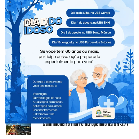
TÓPICOS RELACIONADOS:
NEW
NÃO PERCA
Suspeito de furto é preso após invadir loja de
perfumaria durante a madrugada em Santa Terezinha de
Itaipu
VOCÊ PODE GOSTAR
Ingressos para Henrique & Juliano em Foz do
Iguaçu entram em pré-venda nesta sexta;
show será em outubro
Homem é agredido pelo irmão após admitir
que trocou objetos da família por drogas
Caminhoneiro morre atropelado na BR-277