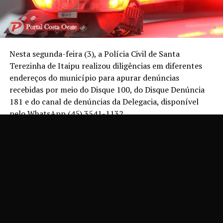
Nesta segunda-feira (3), a Polícia Civil de Santa
Terezinha de Itaipu realizou diligências em diferentes
endereços do município para apurar denúncias
recebidas por meio do Disque 100, do Disque Denúncia
181 e do canal de denúncias da Delegacia, disponível
pelo WhatsApp (45) 3541-1132.
As informações recebidas apontam, principalmente,
para suspeitas de cárcere privado e de crimes sexuais