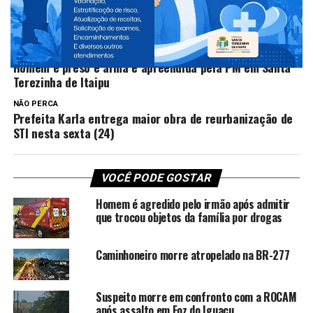
TÓPICOS RELACIONADOS:
NEW
PRÓXIMO
Homem é preso e arma é apreendida pela PM em Santa
Terezinha de Itaipu
NÃO PERCA
Prefeita Karla entrega maior obra de reurbanização de
STI nesta sexta (24)
VOCÊ PODE GOSTAR
Homem é agredido pelo irmão após admitir
que trocou objetos da família por drogas
Caminhoneiro morre atropelado na BR-277
Suspeito morre em confronto com a ROCAM
após assalto em Foz do Iguaçu