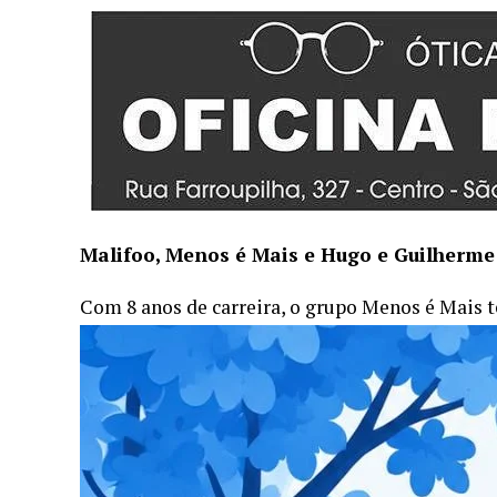
Malifoo, Menos é Mais e Hugo e Guilherm
Com 8 anos de carreira, o grupo Menos é Mais 
devolver o pagode às paradas de sucesso com u
penúltimo álbum “Confia”, lançado em dezembr
no Spotify e com a música “Lapada Dela” chego
Em outubro de 2023, lançou o projeto “Virado N
conquistou a admiração por onde passou promete