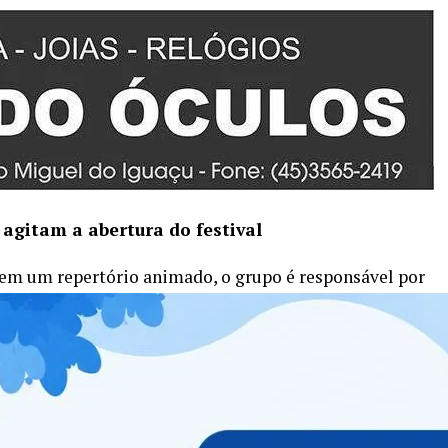
e agitam
a abertura do festival
tem um repertório animado, o grupo é responsável por
m novo jeito irreverente. Entrou no TOP 10 Com seu
o de 2022, entrou no TOP 10 dos álbuns mais ouvidos
u no TOP 3 da plataforma.
o Pagode” que contou com 9 faixas inéditas. O show que
 fazer história na 14º edição do Festival.