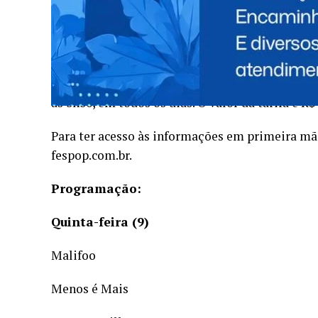
Transporte público
Durante os dias de evento, haverá uma linha ex
Urbano, em Foz do Iguaçu, a partir das 18h30. A 
às 5h30, em todos os dias. O valor da tarifa é R$ 
Para ter acesso às informações em primeira mão,
fespop.com.br.
Programação:
Quinta-feira (9)
Malifoo
Menos é Mais