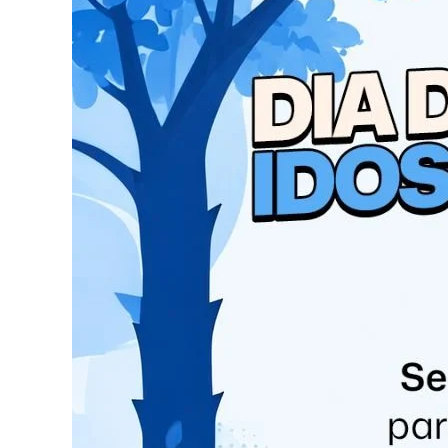
Ainda na quinta, a dupla Hugo e Guilherme apr
novo álbum, “Original”, lançado em 2023. A du
título Acústico e Ao Vivo. O show gravado con
Maraísa. Assim, as canções Maldade e Imagina 
Como resultado, a dupla lançou mais dois DVDs
Campo Grande” (2018), com a participação da c
Exposição e Eventos serão abertos às 18 horas.
Na sexta-feira (10), é a vez de Luan Santana e d
abrem às 18 horas. No sábado (11), os artistas
evento termina no domingo (12), com os shows 
domingo, o parque de exposições abre às 14 hor
Lote especial da área VIP será revertido a
A Fespop Festival é emoção, entretenimento, 