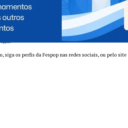
clusiva de ônibus, saindo do Terminal de Transporte
mesma linha fará o trajeto de volta, a partir das 4h30 e
6,25.
 siga os perfis da Fespop nas redes sociais, ou pelo site