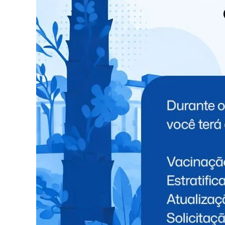
tragédia climática que assola o Rio Grande do 
lançou uma campanha de arrecadação de fundos
atingidas no estado. Com a campanha, o público 
de R$ 50, válido para a abertura do festival, na q
Como chegar
O acesso ao município de Santa Terezinha de Ita
Foz do Iguaçu – Curitiba, o acesso é feito pela 
Rua Gabriel Hoepers, até o acesso à rua do Par
no Bairro Parque dos Estados.
Estacionamento
Serão disponibilizadas vagas no estacionamento
e Eventos, ao custo de R$ 30, para motos, R$ 50
público (que pode chegar a 200 mil pessoas, dura
parcial ou totalmente interditadas, para facili