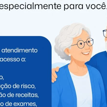
Sul, desde semana passada, a organização do festival
, a serem integralmente destinados às cidades
pode ter acesso a um lote especial da área VIP, no valor
uinta-feira (9).
ipu é feito pela BR-277. Para quem trafega no sentido
Rua Flavio Dal Bó (à direita), passando em seguida pela
que de Exposições e Eventos, na Rua Bahia, número 890,
 oficial do evento no interior do Parque de Exposições
, para veículos e R$ 80 para ônibus. Dada a estimativa de
nte todo o festival), as vias próximas ao local serão
tar o escoamento do tráfego.