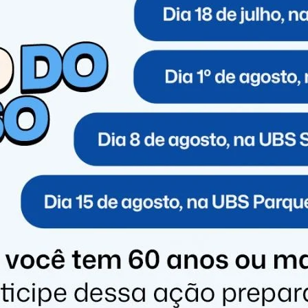
esentará seus maiores sucessos, além de músicas do
pla gravou seu primeiro DVD em Goiânia em 2016, com o
tou com as presenças de Henrique & Juliano e Maiara &
tiveram destaque nacional.
 nos anos seguintes, “No pelo” (2017) e “No pelo em
antora Marília Mendonça. Os portões do parque de
a dupla Zé Neto e Cristiano encantar os fãs. Os portões
 escalados são Simone Mendes, Luan Pereira e Leonardo. O
do DJ Alok e Ana Castela. Tanto no sábado, quanto no
as.
 cidades atingidas pelas chuvas no RS
música boa, mas também solidariedade. Em virtude da