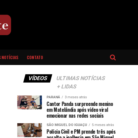
 NOTÍCIAS
CONTATO
VÍDEOS
ULTIMAS NOTÍCIAS
+ LIDAS
PARANÁ
3 meses atrás
Cantor Panda surpreende menino
em Matelândia após vídeo viral
emocionar nas redes sociais
SÃO MIGUEL DO IGUAÇU
5 meses atrás
Polícia Civil e PM prende três após
assalto a joalheria em São Miguel