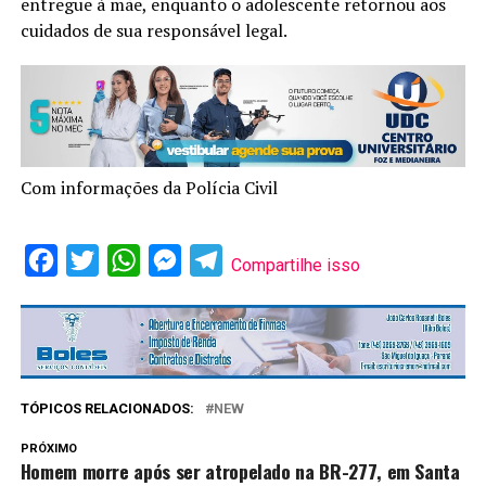
entregue à mãe, enquanto o adolescente retornou aos
cuidados de sua responsável legal.
Com informações da Polícia Civil
Facebook
Twitter
WhatsApp
Messenger
Telegram
Compartilhe isso
TÓPICOS RELACIONADOS:
NEW
PRÓXIMO
Homem morre após ser atropelado na BR-277, em Santa