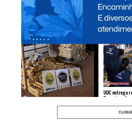
Caminhoneiro 
277
Homem é agredido pelo irmão após
admitir que trocou objetos da família
por drogas
UDC entrega r
Pesquisas das 
Amizade e da F
Operação integrada apreende mais de
830 quilos de maconha e arma de fogo
CLIQU
em Medianeira