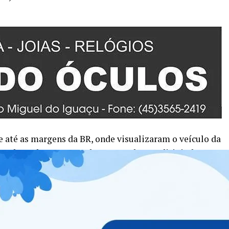
 até as margens da BR, onde visualizaram o veículo da
res do roubo, um Astra branco, ambos se dirigindo em
ículo dos criminosos, conseguindo recuperar o Voyage
 da vítima, junto com os objetos recuperados, foi