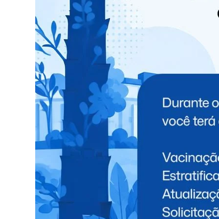
TÓPICOS RELACIONADOS:
NEW
NÃO PERCA
Polícia Militar prende dupla suspeita de
assaltar farmácia em Medianeira
VOCÊ