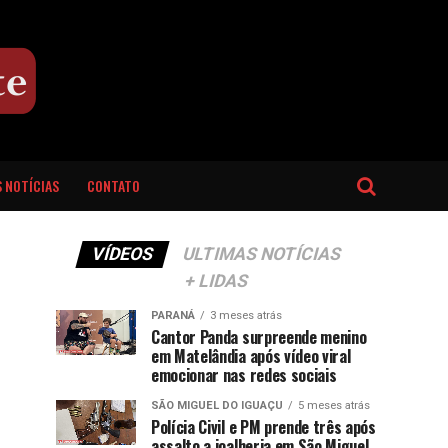
 NOTÍCIAS
CONTATO
VÍDEOS
ULTIMAS NOTÍCIAS
+ LIDAS
PARANÁ
3 meses atrás
Cantor Panda surpreende menino
em Matelândia após vídeo viral
emocionar nas redes sociais
SÃO MIGUEL DO IGUAÇU
5 meses atrás
Polícia Civil e PM prende três após
assalto a joalheria em São Miguel