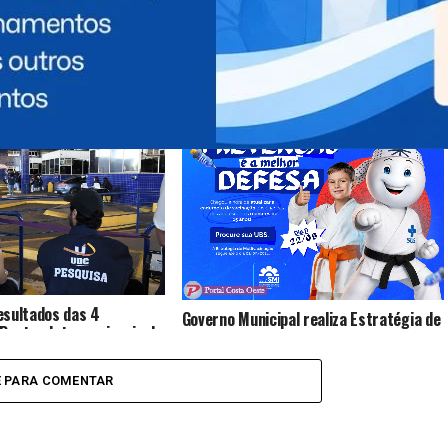
morre atropelado na BR-
Suspeito morre em confronto com a
ROCAM após assalto em Foz do Iguaçu
esultados das 4
Governo Municipal realiza Estratégia de
Pontes Internacionais da
Multivacinação para crianças e
raternidade
adolescentes
E PARA COMENTAR