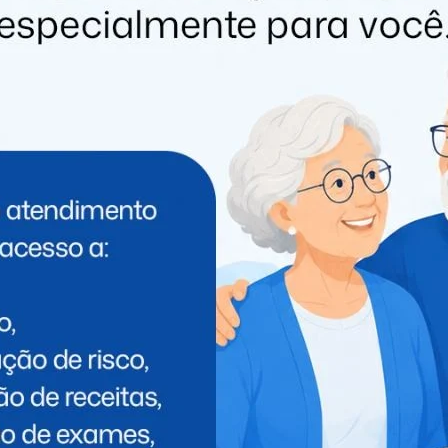
PRÓXIMO
Mulher morre após grave acidente na PR-
495 em Medianeira
 PODE GOSTAR