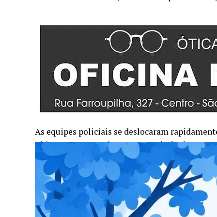
As equipes policiais se deslocaram rapidamente
vítima, um Voyage branco, e o veículo dos auto
direção à cidade.
Os policiais iniciaram o acompanhamento do ve
abandonado em meio a uma plantação. O veículo
conduzido até a Delegacia.