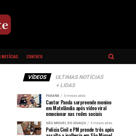
 NOTÍCIAS
CONTATO
VÍDEOS
ULTIMAS NOTÍCIAS
+ LIDAS
PARANÁ
3 meses atrás
Cantor Panda surpreende menino
em Matelândia após vídeo viral
emocionar nas redes sociais
SÃO MIGUEL DO IGUAÇU
5 meses atrás
Polícia Civil e PM prende três após
assalto a joalheria em São Miguel