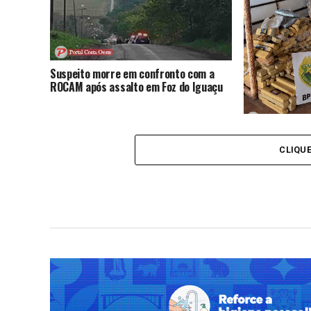
Suspeito morre em confronto com a
ROCAM após assalto em Foz do Iguaçu
Operação inte
830 quilos de
CLIQU
em Medianeira