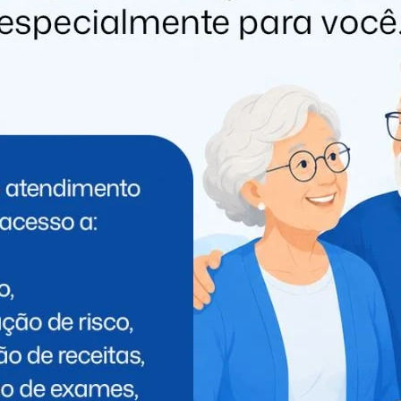
PRÓXIMO
Operação contra grupo envolvido com
s
roubos e tráfico de armas movimenta