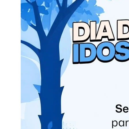
estudantes durante as refeições”, afirmou Verôn
Além da entrega dos materiais, a Secretaria d
em unidades escolares, construção da nova sed
profissionais da educação. O objetivo é continu
promovendo um ambiente seguro e acolhedor pa
A Secretaria de Educação reafirma seu compro
com investimentos adequados, é possível transf
um futuro melhor para nossos alunos.