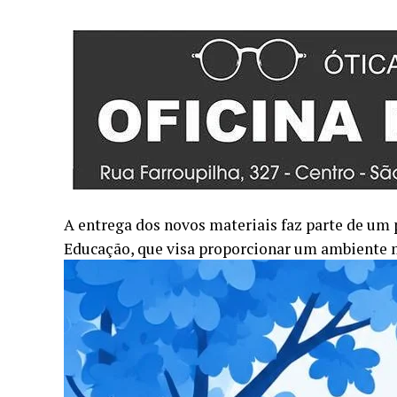
A entrega dos novos materiais faz parte de um 
Educação, que visa proporcionar um ambiente m
O Estoque de materiais de higiene e limpeza foi
Verônica Rui, destacou a importância dessas aç
“Estamos comprometidos em oferecer uma estrut
A aquisição de mesas e bancos novos para os re
adequado de alimentos é uma ação essencial par