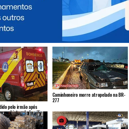
Itaipulândia e cidades do Oeste e
Sudoeste
 PODE GOSTAR
Caminhoneiro morre atropelado na BR-
277
ido pelo irmão após
ocou objetos da família