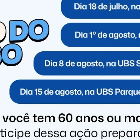
ica.
e Educação vem executando outras ações como reformas
e da Escola Carlos Gomes e capacitações para os
ar avançando na oferta de um ensino de excelência,
ra todos os alunos.
misso com a qualidade da educação, demonstrando que,
ormar a realidade das nossas escolas e proporcionar