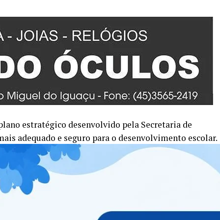
plano estratégico desenvolvido pela Secretaria de
ais adequado e seguro para o desenvolvimento escolar.
 organizado para 1 ano. A secretária de Educação,
ões para a comunidade escolar:
ura de qualidade para nossos alunos e profissionais.
feitórios e de câmaras frias para o armazenamento
a garantir a segurança alimentar e o conforto dos