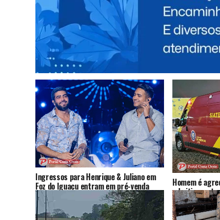
contrabandeados
VOCÊ
Ingressos para Henrique & Juliano em
Homem é agred
Foz do Iguaçu entram em pré-venda
admitir que tr
nesta sexta; show será em outubro
por drogas