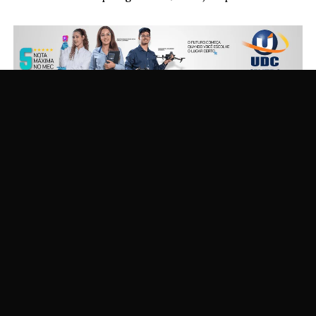
A droga estava escondida sob uma carga de trigo
transportada pelo caminhão. Durante a fiscalização, por
volta das 9h, os policiais perceberam que o motorista
apresentava informações inconsistentes sobre a viagem
e demonstrava nervosismo.
Diante da suspeita, a equipe solicitou a retirada da lona
do compartimento de carga. Durante a vistoria, foram
encontradas diversas caixas sobre a carga de trigo.
Dentro delas estavam tabletes de maconha. Ao todo,
foram apreendidos 3.548 quilos de maconha prensada e
outros 5,2 quilos de maconha do tipo dry, totalizando