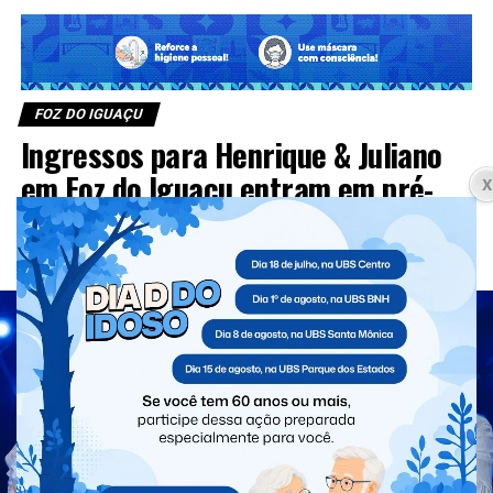
FOZ DO IGUAÇU
Ingressos para Henrique & Juliano
em Foz do Iguaçu entram em pré-
venda nesta sexta; show será em
outubro