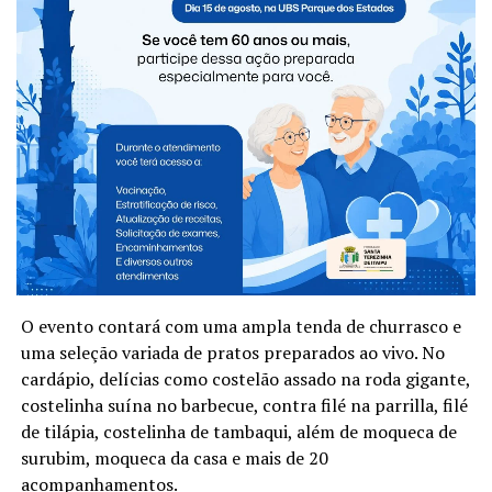
No próximo dia 1º de maio, o Pesque Floresta Park será
palco de um evento especial em comemoração ao Dia do
Trabalhador: o aguardado Festival do Churrasco, que
promete reunir sabores irresistíveis, boa companhia e
um ambiente acolhedor para toda a família.
O evento contará com uma ampla tenda de churrasco e
uma seleção variada de pratos preparados ao vivo. No
cardápio, delícias como costelão assado na roda gigante,
costelinha suína no barbecue, contra filé na parrilla, filé
de tilápia, costelinha de tambaqui, além de moqueca de
surubim, moqueca da casa e mais de 20
acompanhamentos.