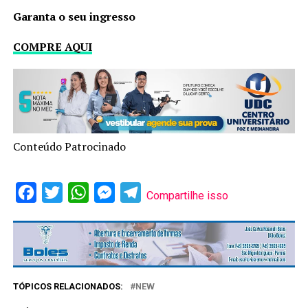
Garanta o seu ingresso
COMPRE AQUI
Conteúdo Patrocinado
Facebook
Twitter
WhatsApp
Messenger
Telegram
Compartilhe isso
TÓPICOS RELACIONADOS:
NEW