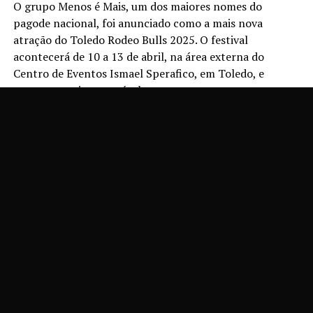
O grupo Menos é Mais, um dos maiores nomes do
pagode nacional, foi anunciado como a mais nova
atração do Toledo Rodeo Bulls 2025. O festival
acontecerá de 10 a 13 de abril, na área externa do
Centro de Eventos Ismael Sperafico, em Toledo, e
promete ser inesquecível.
Com um show repleto de sucessos, o grupo promete
levar muita energia e animação para o público. A
programação também contará com a tradicional etapa
de rodeio em montaria de touros, organizada pela
renomada Equipe Rozeta, além de uma estrutura que
inclui: