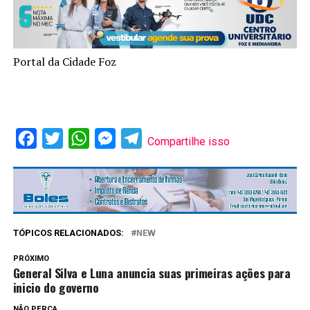
Portal da Cidade Foz
Facebook
Twitter
WhatsApp
Messenger
Telegram
Compartilhe isso
TÓPICOS RELACIONADOS:
NEW
PRÓXIMO
General Silva e Luna anuncia suas primeiras ações para
inicio do governo
NÃO PERCA