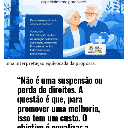
consolidação de todo esse
estudo para passar pelo
crivo da sociedade e fazer
os últimos ajustes”,
explicou.
Sobre o passe livre estudantil, ele afirmou que houve
uma interpretação equivocada da proposta.
“Não é uma suspensão ou
perda de direitos. A
questão é que, para
promover uma melhoria,
isso tem um custo. O
objetivo é equalizar a