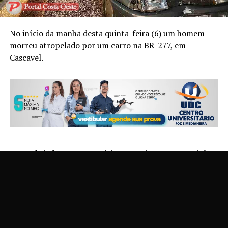
No início da manhã desta quinta-feira (6) um homem
morreu atropelado por um carro na BR-277, em
Cascavel.
Segundo informações, a vítima estacionou um caminhão
carregado com calcário às margens da rodovia para ir ao
banheiro, em frente à base da EPR Iguaçu, quando ao
atravessar a pista foi atingido por um Volkswagen
Santana. O trabalhador segue para o Paraguai.
Pelos caminhos no automóvel é possível ter dimensão