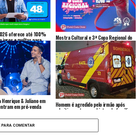
2026 oferece até 100%
Mostra Cultural e 3ª Copa Regional do
 juros e multas para
Iguaçu de Ginástica Rítmica serão
de dívidas
realizadas em São Miguel do Iguaçu
 Henrique & Juliano em
Homem é agredido pelo irmão após
 entram em pré-venda
admitir que trocou objetos da família
show será em outubro
por drogas
E PARA COMENTAR