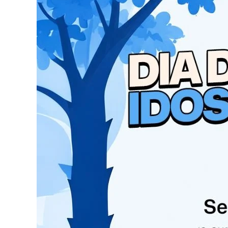
Estavam na aeronave o secretário de Saúde do 
secretário das Cidades,
Guto Silva
. O grupo se
no Centro-Sul do estado.
O helicóptero havia decolado de Ponta Grossa e
odor de queimado dentro da cabine. Diante da s
preventivo em uma plantação de soja, como me
Segundo informações repassadas posteriorment
painel da aeronave, o que motivou a orientaçã
preventivo. Após a aterrissagem e a verificaçã
mecânico.
Com a situação controlada, o helicóptero retom