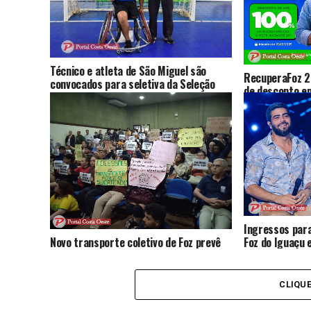
Técnico e atleta de São Miguel são
RecuperaFoz 
convocados para seletiva da Seleção
de desconto em
Brasileira de handebol em cadeira de
regularização 
rodas
Ingressos para
Novo transporte coletivo de Foz prevê
Foz do Iguaçu
mais ônibus, novas linhas e tarifa de R$
nesta sexta; 
6; audiência reúne críticas e sugestões
da população
CLIQU