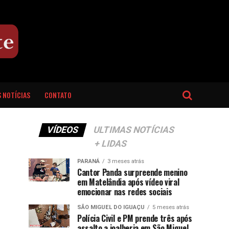
 NOTÍCIAS
CONTATO
VÍDEOS
ULTIMAS NOTÍCIAS
+ LIDAS
PARANÁ
3 meses atrás
Cantor Panda surpreende menino
em Matelândia após vídeo viral
emocionar nas redes sociais
SÃO MIGUEL DO IGUAÇU
5 meses atrás
Polícia Civil e PM prende três após
assalto a joalheria em São Miguel