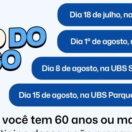
Paraná,
Beto Preto
, o vice-governador
Darci Piana
e o
guia para o lançamento oficial do Hospital de Imbituva,
, durante o trajeto, os ocupantes perceberam um forte
ituação, o piloto optou por realizar um pouso
dida de segurança.
e, houve uma sinalização de possível problema no
o da Casa Militar para a adoção do procedimento
o técnica, não foi constatado nenhum problema
ou o voo e seguiu até Imbituva, onde as autoridades