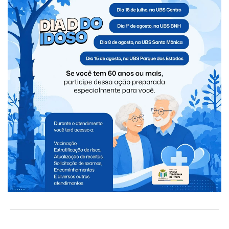
Suspeito morre em confronto com a ROCAM
após assalto em Foz do Iguaçu
Operação integrada apreende mais de 830
quilos de maconha e arma de fogo em
Medianeira
UDC entrega resultados das 4 Pesquisas
das Pontes Internacionais da Amizade e da
Fraternidade
Governo Municipal realiza Estratégia de
Multivacinação para crianças e
adolescentes
CLIQUE PARA COMENTAR