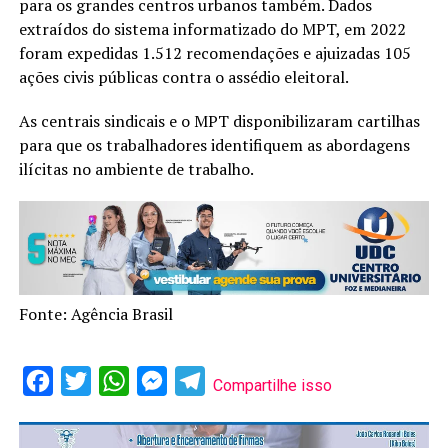
para os grandes centros urbanos também. Dados
extraídos do sistema informatizado do MPT, em 2022
foram expedidas 1.512 recomendações e ajuizadas 105
ações civis públicas contra o assédio eleitoral.
As centrais sindicais e o MPT disponibilizaram cartilhas
para que os trabalhadores identifiquem as abordagens
ilícitas no ambiente de trabalho.
Fonte: Agência Brasil
Facebook
Twitter
WhatsApp
Messenger
Telegram
Compartilhe isso