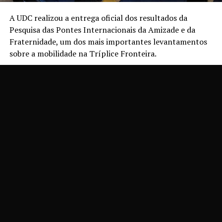
A UDC realizou a entrega oficial dos resultados da
Pesquisa das Pontes Internacionais da Amizade e da
Fraternidade, um dos mais importantes levantamentos
sobre a mobilidade na Tríplice Fronteira.
Desenvolvida anualmente, a pesquisa fornece dados
estratégicos sobre o fluxo de veículos e pedestres entre
Brasil, Paraguai e Argentina, contribuindo diretamente
para o planejamento e o desenvolvimento regional.
A edição de 2025 mobilizou mais de 400 participantes,
entre acadêmicos, professores e colaboradores da