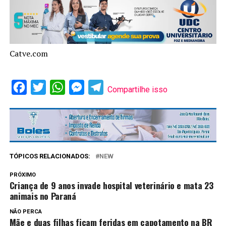
Catve.com
Facebook
Twitter
WhatsApp
Messenger
Telegram
Compartilhe isso
TÓPICOS RELACIONADOS:
NEW
PRÓXIMO
Criança de 9 anos invade hospital veterinário e mata 23
animais no Paraná
NÃO PERCA
Mãe e duas filhas ficam feridas em capotamento na BR