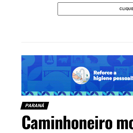
Amizade e da F
Operação integrada apreende mais de
830 quilos de maconha e arma de fogo
CLIQU
em Medianeira
PARANÁ
Caminhoneiro mo