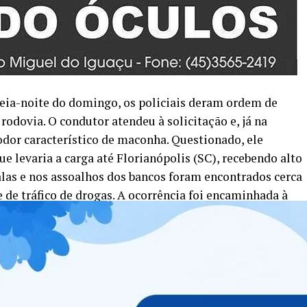
meia-noite do domingo, os policiais deram ordem de
odovia. O condutor atendeu à solicitação e, já na
dor característico de maconha. Questionado, ele
e levaria a carga até Florianópolis (SC), recebendo alto
las e nos assoalhos dos bancos foram encontrados cerca
 de tráfico de drogas. A ocorrência foi encaminhada à
as 4h, uma nova apreensão foi registrada no mesmo
ou a ordem de parada dos policiais rodoviários federais
 da PRF utilizou um dispositivo dilacerador de pneus que
seguição, o motorista abandonou o veículo e tentou