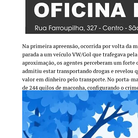
Na primeira apreensão, ocorrida por volta da 
parada a um veículo VW/Gol que trafegava pela r
aproximação, os agentes perceberam um forte o
admitiu estar transportando drogas e revelou qu
valor em dinheiro pelo transporte. No porta-ma
de 244 quilos de maconha, configurando o crime
Polícia Civil de Foz do Iguaçu (PR).
Já na madrugada de segunda-feira, por volta d
trecho da rodovia. Um Hyundai HB20 desrespeit
e tentou fugir. Para conter o veículo, a equipe
perfurou os pneus do carro. Após uma breve per