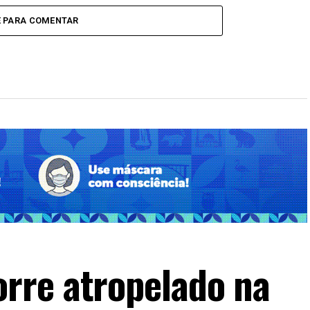
raternidade
adolescentes
E PARA COMENTAR
rre atropelado na