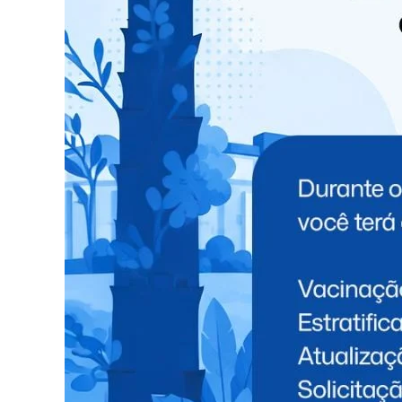
TÓPICOS RELACIONADOS:
NEW
NÃO PERCA
Matelândia recebe dois novos micro-
ônibus para o transporte escolar
VOCÊ