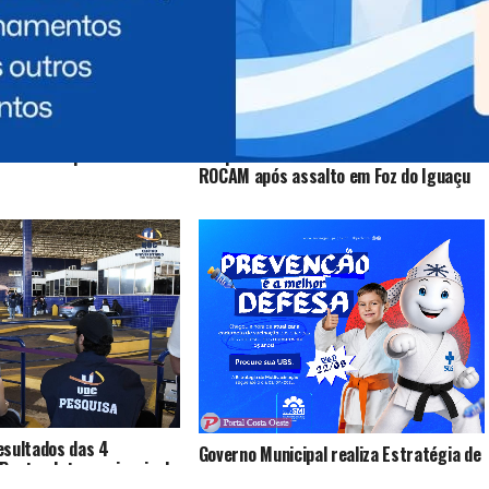
morre atropelado na BR-
Suspeito morre em confronto com a
ROCAM após assalto em Foz do Iguaçu
esultados das 4
Governo Municipal realiza Estratégia de
Pontes Internacionais da
Multivacinação para crianças e