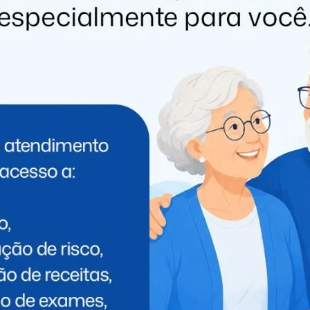
PRÓXIMO
Com vagas para Santa Terezinha e São
Miguel, EPR começa a contratar
funcionários
 PODE GOSTAR