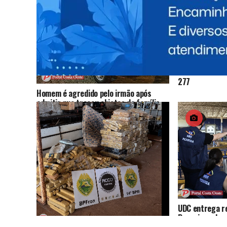
Caminhoneiro 
277
Homem é agredido pelo irmão após
admitir que trocou objetos da família
por drogas
UDC entrega r
Pesquisas das 