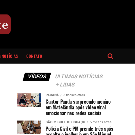
 NOTÍCIAS
CONTATO
VÍDEOS
ULTIMAS NOTÍCIAS
+ LIDAS
PARANÁ
3 meses atrás
Cantor Panda surpreende menino
em Matelândia após vídeo viral
emocionar nas redes sociais
SÃO MIGUEL DO IGUAÇU
5 meses atrás
Polícia Civil e PM prende três após
assalto a joalheria em São Miguel