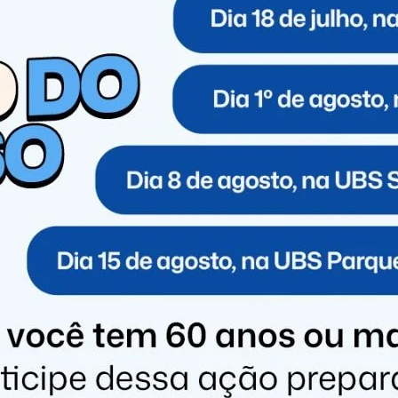
s, os policiais encontraram uma mala contendo 62
 local, mas ainda não encontrou o condutor. O veículo e
em Foz do Iguaçu.
pontos estratégicos das rodovias federais para
 instituição reforça a importância da colaboração da
itas pelo telefone 191.