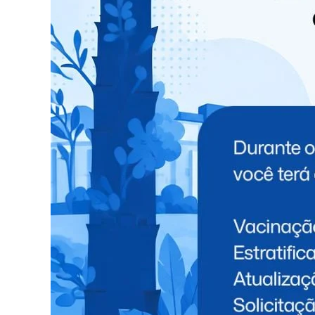
TÓPICOS RELACIONADOS:
NEW
NÃO PERCA
Operação da Polícia Civil cumpre neste
momento diversos mandados em SMI,
Medianeira, STI e Foz; São mais de 90
policiais civis nas ruas
VOCÊ