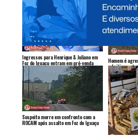
Ingressos para Henrique & Juliano em
Homem é agred
Foz do Iguaçu entram em pré-venda
admitir que tr
nesta sexta; show será em outubro
por drogas
Suspeito morre em confronto com a
ROCAM após assalto em Foz do Iguaçu