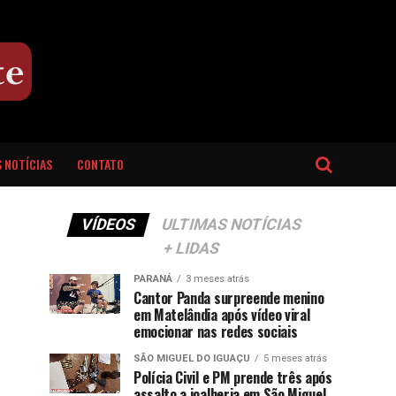
 NOTÍCIAS
CONTATO
VÍDEOS
ULTIMAS NOTÍCIAS
+ LIDAS
PARANÁ
3 meses atrás
Cantor Panda surpreende menino
em Matelândia após vídeo viral
emocionar nas redes sociais
SÃO MIGUEL DO IGUAÇU
5 meses atrás
Polícia Civil e PM prende três após
assalto a joalheria em São Miguel