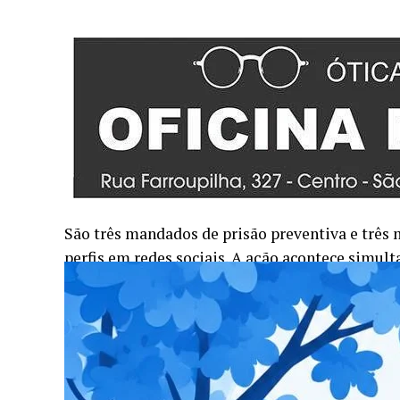
São três mandados de prisão preventiva e três
perfis em redes sociais. A ação acontece simu
Região Metropolitana de Curitiba.
A ação é decorrente de investigação que apura 
de dinheiro e crime contra economia popular.
Um dos alvos está foragido em Dubai, nos Emir