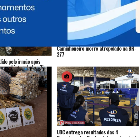
Caminhoneiro morre atropelado na BR-
277
ido pelo irmão após
ocou objetos da família
UDC entrega resultados das 4
Pesquisas das Pontes Internacionais da