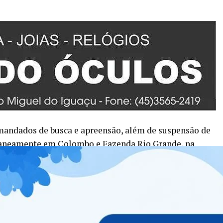
 mandados de busca e apreensão, além de suspensão de
ltaneamente em Colombo e Fazenda Rio Grande, na
crimes de estelionato, organização criminosa, lavagem
ados Árabes Unidos. A PCPR representou pela inserção