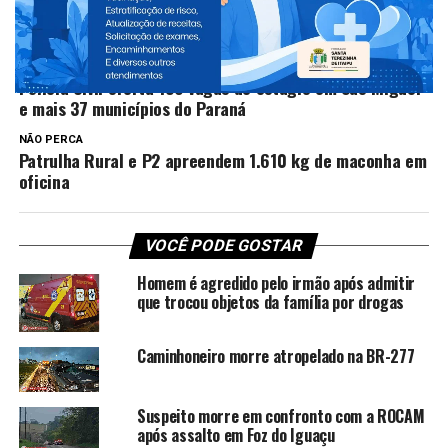
TÓPICOS RELACIONADOS:
NEW
PRÓXIMO
Polícia Civil oferta 136 vagas de estágio em São Miguel
e mais 37 municípios do Paraná
NÃO PERCA
Patrulha Rural e P2 apreendem 1.610 kg de maconha em
oficina
VOCÊ PODE GOSTAR
Homem é agredido pelo irmão após admitir
que trocou objetos da família por drogas
Caminhoneiro morre atropelado na BR-277
Suspeito morre em confronto com a ROCAM
após assalto em Foz do Iguaçu