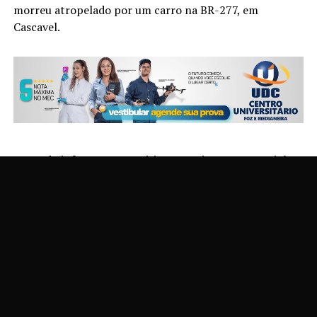
morreu atropelado por um carro na BR-277, em
Cascavel.
Segundo informações, a vítima estacionou um caminhão
carregado com calcário às margens da rodovia para ir ao
banheiro, em frente à base da EPR Iguaçu, quando ao
atravessar a pista foi atingido por um Volkswagen
Santana. O trabalhador segue para o Paraguai.
Pelos caminhos no automóvel é possível ter dimensão
da força da batida. O veículo seguiu sentido Cascavel,
mas o pesado atropelamento aconteceu na pista sentido
Curitiba, no KM 574 da rodovia.