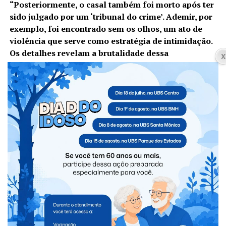
“Posteriormente, o casal também foi morto após ter
sido julgado por um ‘tribunal do crime’. Ademir, por
exemplo, foi encontrado sem os olhos, um ato de
violência que serve como estratégia de intimidação.
Os detalhes revelam a brutalidade dessa
organização”
, disse a delegada.
Com informações da PCPR
Facebook
Twitter
WhatsApp
Messenger
Telegram
Compartilhe isso