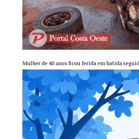
Mulher de 40 anos ficou ferida em batida segu
início da manhã de segunda-feira (20).