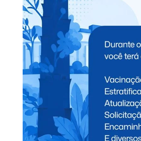
Catve.com
Facebook
Twitter
WhatsApp
Messenger
Telegram
Compartilhe isso
TÓPICOS RELACIONADOS:
NEW
NÃO PERCA
Homem de 35 anos é preso por