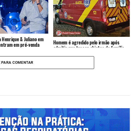
 Henrique & Juliano em
Homem é agredido pelo irmão após
 entram em pré-venda
admitir que trocou objetos da família
show será em outubro
por drogas
E PARA COMENTAR