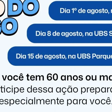
rt seguia na rodovia municipal que liga a cidade ao
motorista perdeu o controle da direção, atingiu um
eio pista e impedindo a passagem de outros veículos.
s moderados. Ela foi atendida pelos socorristas do
 atenderam ocorrência.